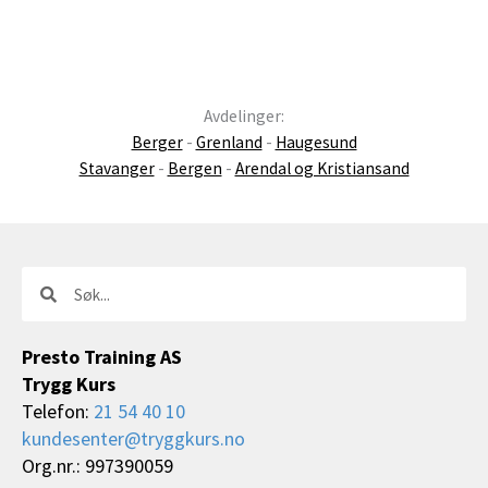
Avdelinger:
Berger
-
Grenland
-
Haugesund
Stavanger
-
Bergen
-
Arendal og Kristiansand
Søk
Søk
Presto Training AS
Trygg Kurs
Telefon:
21 54 40 10
kundesenter@tryggkurs.no
Org.nr.: 997390059