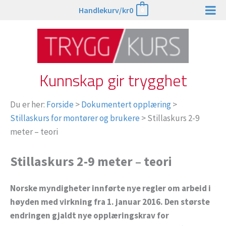
Hopp
Handlekurv/
kr
0
0
rett
til
innholdet
Kunnskap gir trygghet
Du er her:
Forside
>
Dokumentert opplæring
>
Stillaskurs for montører og brukere
>
Stillaskurs 2-9
meter – teori
Stillaskurs 2-9 meter – teori
Norske myndigheter innførte nye regler om arbeid i
høyden med virkning fra 1. januar 2016. Den største
endringen gjaldt nye opplæringskrav for