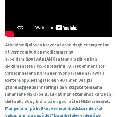
Arbeidsmiljøloven krever at arbeidsgiver sørger for
at verneombud og medlemmer av
arbeidsmiljøutvalg (AMU) gjennomgår og kan
dokumentere HMS-opplæring. Kurset er ment for
virksomheter og bransjer hvor partene har avtalt
kortere opplæringstid enn 40 timer. Det gis
grunnleggende innføring i de viktigste temaene
innenfor HMS-arbeid, slik at man etter endt kurs kan
delta aktivt og bidra på en god måte i HMS-arbeidet.
Mange lurer på hvilket verneombudskurs de skal
velge, gjør du også det? Da anbefaler vi deg å se