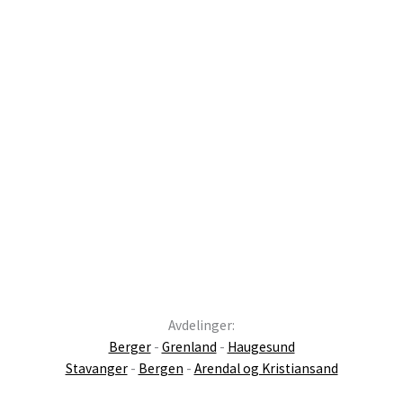
Avdelinger:
Berger
-
Grenland
-
Haugesund
Stavanger
-
Bergen
-
Arendal og Kristiansand