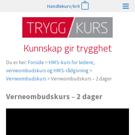
Hopp
Handlekurv/
kr
0
0
rett
til
innholdet
Kunnskap gir trygghet
Du er her:
Forside
>
HMS-kurs for ledere,
verneombudskurs og HMS-rådgivning
>
Verneombudskurs
>
Verneombudskurs – 2 dager
Verneombudskurs – 2 dager