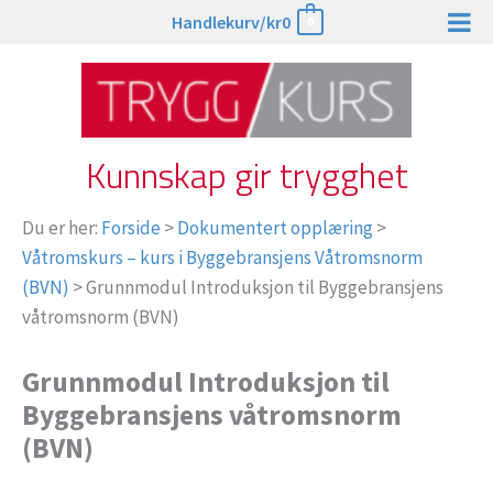
Hopp
Handlekurv/
kr
0
0
rett
til
innholdet
Kunnskap gir trygghet
Du er her:
Forside
>
Dokumentert opplæring
>
Våtromskurs – kurs i Byggebransjens Våtromsnorm
(BVN)
>
Grunnmodul Introduksjon til Byggebransjens
våtromsnorm (BVN)
Grunnmodul Introduksjon til
Byggebransjens våtromsnorm
(BVN)