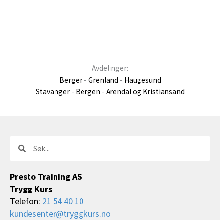
Avdelinger:
Berger
-
Grenland
-
Haugesund
Stavanger
-
Bergen
-
Arendal og Kristiansand
Søk
Søk
Presto Training AS
Trygg Kurs
Telefon:
21 54 40 10
kundesenter@tryggkurs.no