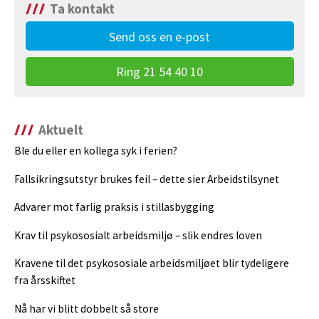
Ta kontakt
Send oss en e-post
Ring 21 54 40 10
Aktuelt
Ble du eller en kollega syk i ferien?
Fallsikringsutstyr brukes feil – dette sier Arbeidstilsynet
Advarer mot farlig praksis i stillasbygging
Krav til psykososialt arbeidsmiljø – slik endres loven
Kravene til det psykososiale arbeidsmiljøet blir tydeligere
fra årsskiftet
Nå har vi blitt dobbelt så store