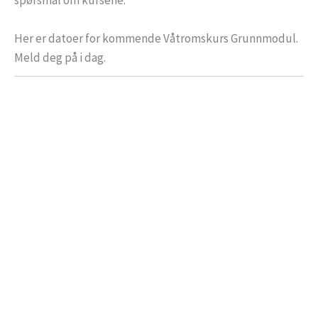
spørsmål om kursene.
Her er datoer for kommende Våtromskurs Grunnmodul.
Meld deg på i dag.