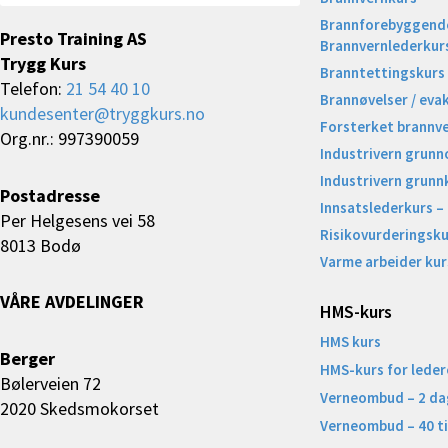
Brannforebyggende
Presto Training AS
Brannvernlederkur
Trygg Kurs
Branntettingskurs
Telefon:
21 54 40 10
Brannøvelser / eva
kundesenter@tryggkurs.no
Forsterket brannv
Org.nr.: 997390059
Industrivern grunn
Industrivern grunn
Postadresse
Innsatslederkurs –
Per Helgesens vei 58
Risikovurderingsku
8013 Bodø
Varme arbeider kur
VÅRE AVDELINGER
HMS-kurs
HMS kurs
Berger
HMS-kurs for leder
Bølerveien 72
Verneombud – 2 da
2020 Skedsmokorset
Verneombud – 40 t