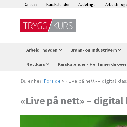
Hopp
Om oss
Kurskalender
Avdelinger
Arbeids- og
rett
til
innholdet
Arbeid i høyden
Brann- og Industrivern
Nettkurs
Kurskalender – Her finner du over
Du er her:
Forside
>
«Live på nett» – digital kl
«Live på nett» – digit