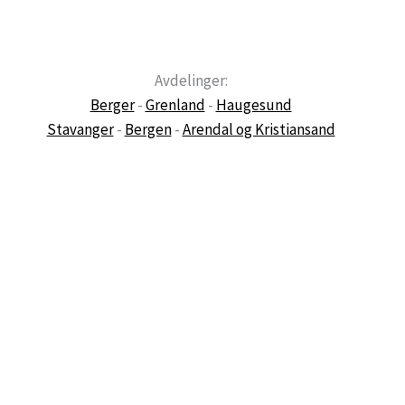
Avdelinger:
Berger
-
Grenland
-
Haugesund
Stavanger
-
Bergen
-
Arendal og Kristiansand