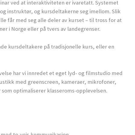
binar ved at interaktiviteten er ivaretatt. Systemet
g instruktør, og kursdeltakerne seg imellom. Slik
le får med seg alle deler av kurset – til tross for at
ner i Norge eller på tvers av landegrenser.
 kursdeltakere på tradisjonelle kurs, eller en
velse har vi innredet et eget lyd- og filmstudio med
akustikk med greenscreen, kameraer, mikrofoner,
er som optimaliserer klasseroms-opplevelsen.
rs med to-veis kommunikasjon