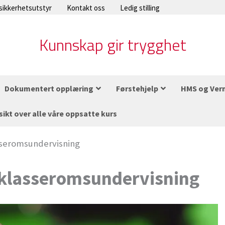
 sikkerhetsutstyr
Kontakt oss
Ledig stilling
Kunnskap gir trygghet
Dokumentert opplæring
Førstehjelp
HMS og Ver
sikt over alle våre oppsatte kurs
asseromsundervisning
al klasseromsundervisning