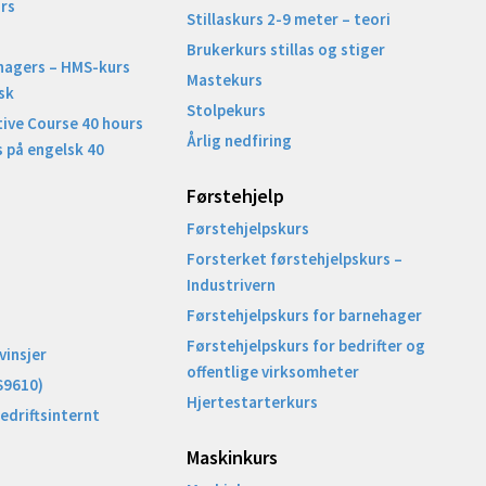
rs
Stillaskurs 2-9 meter – teori
Brukerkurs stillas og stiger
nagers – HMS-kurs
Mastekurs
sk
Stolpekurs
ive Course 40 hours
Årlig nedfiring
 på engelsk 40
Førstehjelp
Førstehjelpskurs
Forsterket førstehjelpskurs –
Industrivern
Førstehjelpskurs for barnehager
Førstehjelpskurs for bedrifter og
vinsjer
offentlige virksomheter
S9610)
Hjertestarterkurs
Bedriftsinternt
Maskinkurs