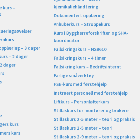
kjemikaliehåndtering
 kurs –
s
Dokumentert opplæring
Anhukerkurs – Stroppekurs
kueringsøvelser
Kurs i Byggherreforskriften og SHA-
ernkurs
koordinator
opplæring – 3 dager
Fallsikringskurs – NS9610
kurs – 2 dager
Fallsikringskurs – 4 timer
 2 dager
Fallsikring kurs – Bedriftsinternt
rs
Farlige småverktøy
s
FSE-kurs med førstehjelp
Instruert personell med førstehjelp
Liftkurs – Personløfterkurs
Stillaskurs for montører og brukere
e
Stillaskurs 2-5 meter – teori og praksis
gers kurs
Stillaskurs 2-5 meter – teori
imers kurs
Stillaskurs 2-9 meter – teori og praksis