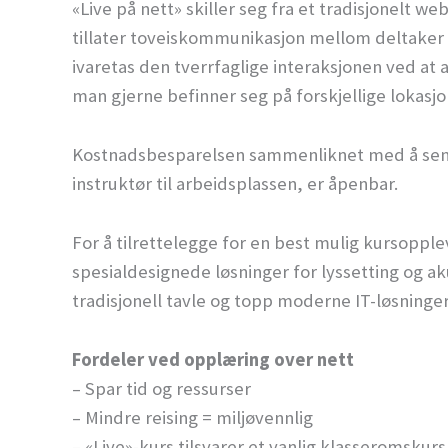
«Live på nett» skiller seg fra et tradisjonelt we
tillater toveiskommunikasjon mellom deltaker o
ivaretas den tverrfaglige interaksjonen ved at al
man gjerne befinner seg på forskjellige lokasjo
Kostnadsbesparelsen sammenliknet med å sende
instruktør til arbeidsplassen, er åpenbar.
For å tilrettelegge for en best mulig kursopple
spesialdesignede løsninger for lyssetting og 
tradisjonell tavle og topp moderne IT-løsning
Fordeler ved opplæring over nett
– Spar tid og ressurser
– Mindre reising = miljøvennlig
– «Live»-kurs tilsvarer et vanlig klasseromsku