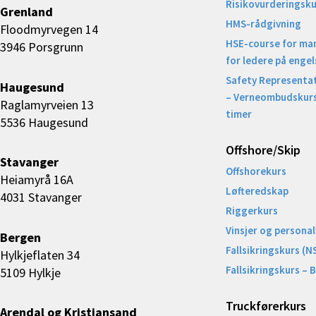
Risikovurderingsku
Grenland
HMS-rådgivning
Floodmyrvegen 14
HSE-course for ma
3946 Porsgrunn
for ledere på engel
Safety Representat
Haugesund
– Verneombudskurs
Raglamyrveien 13
timer
5536 Haugesund
Offshore/Skip​
Stavanger
Offshorekurs
Heiamyrå 16A
Løfteredskap
4031 Stavanger
Riggerkurs
Vinsjer og personal
Bergen
Fallsikringskurs (N
Hylkjeflaten 34
Fallsikringskurs – 
5109 Hylkje
Truckførerkurs
Arendal og Kristiansand