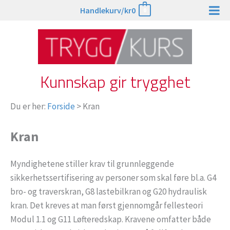
Hopp
Handlekurv/
kr
0
0
rett
til
innholdet
Kunnskap gir trygghet
Du er her:
Forside
>
Kran
Kran
Myndighetene stiller krav til grunnleggende
sikkerhetssertifisering av personer som skal føre bl.a. G4
bro- og traverskran, G8 lastebilkran og G20 hydraulisk
kran. Det kreves at man først gjennomgår fellesteori
Modul 1.1 og G11 Løfteredskap. Kravene omfatter både