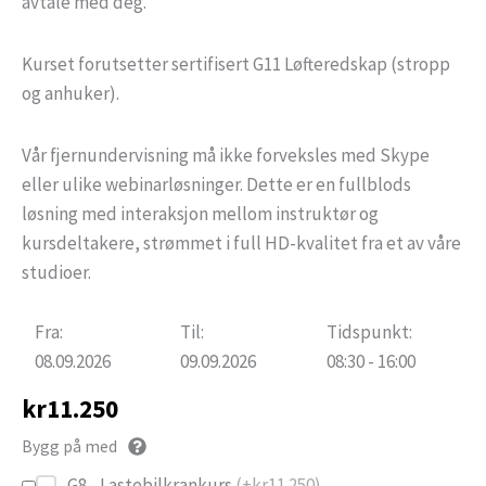
avtale med deg.
Kurset forutsetter sertifisert G11 Løfteredskap (stropp
og anhuker).
Vår fjernundervisning må ikke forveksles med Skype
eller ulike webinarløsninger. Dette er en fullblods
løsning med interaksjon mellom instruktør og
kursdeltakere, strømmet i full HD-kvalitet fra et av våre
studioer.
Fra:
Til:
Tidspunkt:
08.09.2026
09.09.2026
08:30 - 16:00
kr
11.250
Bygg på med
G8 - Lastebilkrankurs
(+
kr
11.250
)