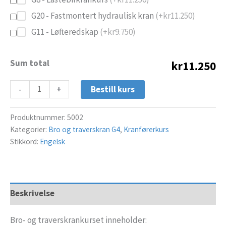
G20 - Fastmontert hydraulisk kran
(+
kr
11.250
)
G11 - Løfteredskap
(+
kr
9.750
)
Sum total
kr11.250
-
+
Bestill kurs
Produktnummer:
5002
Kategorier:
Bro og traverskran G4
,
Kranførerkurs
Stikkord:
Engelsk
Beskrivelse
Bro- og traverskrankurset inneholder: