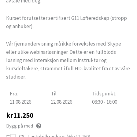
avtale med deg.
Kurset forutsetter sertifisert G11 Løfteredskap (stropp
og anhuker).
Vår fjernundervisning må ikke forveksles med Skype
eller ulike webinarløsninger. Dette er en fullblods
løsning med interaksjon mellom instruktør og
kursdeltakere, strømmet i full HD-kvalitet fra et av våre
studioer.
Fra:
Til:
Tidspunkt:
11.08.2026
12.08.2026
08:30 - 16:00
kr
11.250
Bygg på med
G8 - Lastebilkrankurs
(+
kr
11.250
)