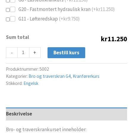
G20 - Fastmontert hydraulisk kran
(+
kr
11.250
)
G11 - Løfteredskap
(+
kr
9.750
)
Sum total
kr11.250
-
+
Bestill kurs
Produktnummer:
5002
Kategorier:
Bro og traverskran G4
,
Kranførerkurs
Stikkord:
Engelsk
Beskrivelse
Bro- og traverskrankurset inneholder: