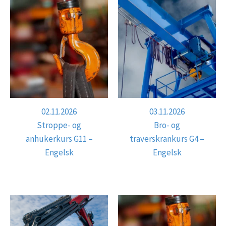
02.11.2026
03.11.2026
Stroppe- og
Bro- og
anhukerkurs G11 –
traverskrankurs G4 –
Engelsk
Engelsk