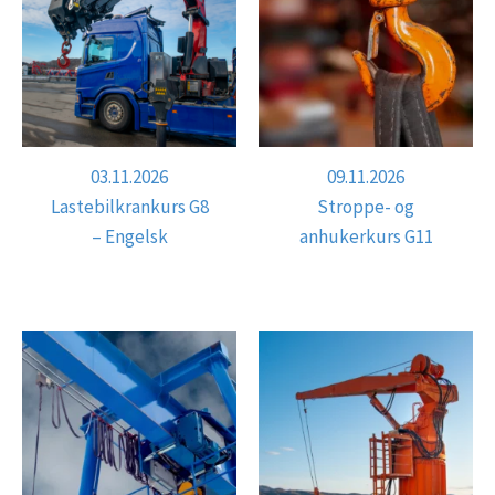
03.11.2026
09.11.2026
Lastebilkrankurs G8
Stroppe- og
– Engelsk
anhukerkurs G11