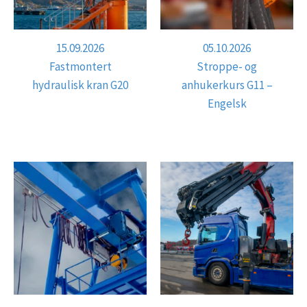
15.09.2026
05.10.2026
Fastmontert
Stroppe- og
hydraulisk kran G20
anhukerkurs G11 –
Engelsk