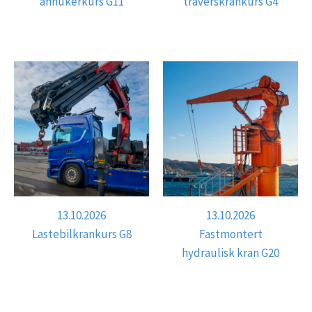
anhukerkurs G11
traverskrankurs G4
13.10.2026
13.10.2026
Lastebilkrankurs G8
Fastmontert
hydraulisk kran G20