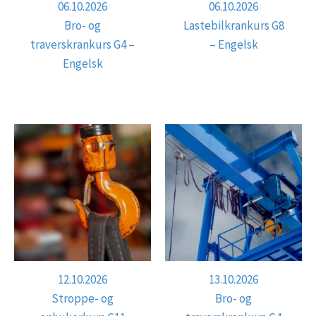
06.10.2026
06.10.2026
Bro- og
Lastebilkrankurs G8
traverskrankurs G4 –
– Engelsk
Engelsk
12.10.2026
13.10.2026
Stroppe- og
Bro- og