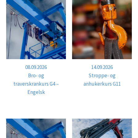
08.09.2026
14.09.2026
Bro- og
Stroppe- og
traverskrankurs G4 –
anhukerkurs G11
Engelsk