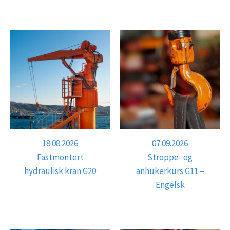
18.08.2026
07.09.2026
Fastmontert
Stroppe- og
hydraulisk kran G20
anhukerkurs G11 –
Engelsk