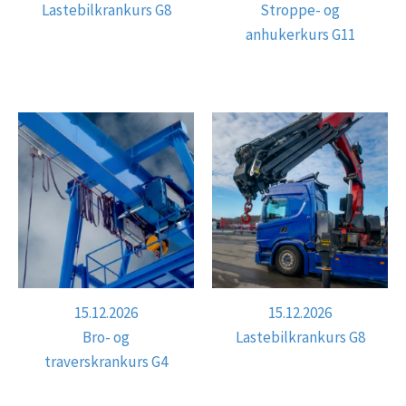
Lastebilkrankurs G8
Stroppe- og
anhukerkurs G11
15.12.2026
15.12.2026
Bro- og
Lastebilkrankurs G8
traverskrankurs G4