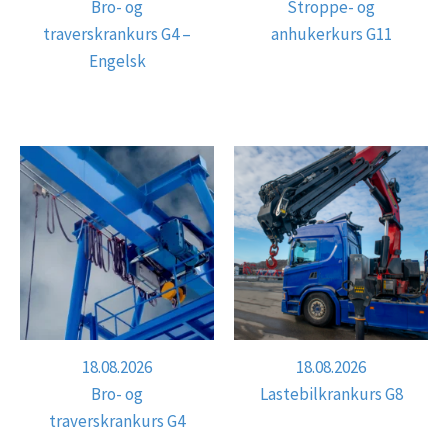
Bro- og
Stroppe- og
traverskrankurs G4 –
anhukerkurs G11
Engelsk
18.08.2026
18.08.2026
Bro- og
Lastebilkrankurs G8
traverskrankurs G4