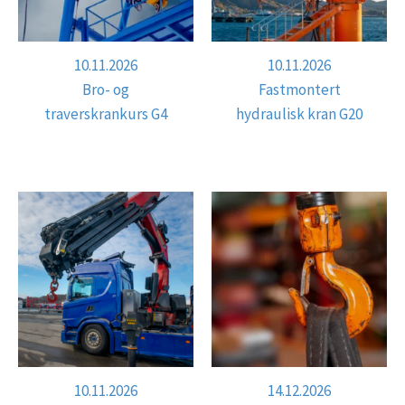
10.11.2026
10.11.2026
Bro- og
Fastmontert
traverskrankurs G4
hydraulisk kran G20
10.11.2026
14.12.2026