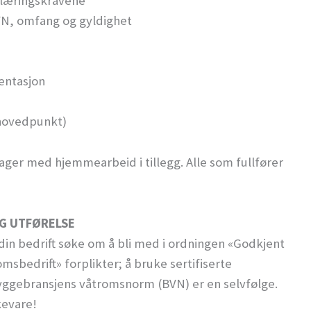
plæringskravene
VN, omfang og gyldighet
entasjon
 hovedpunkt)
er med hjemmearbeid i tillegg. Alle som fullfører
OG UTFØRELSE
din bedrift søke om å bli med i ordningen «Godkjent
sbedrift» forplikter; å bruke sertifiserte
yggebransjens våtromsnorm (BVN) er en selvfølge.
kevare!