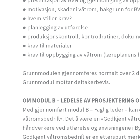
● presentasjon av BVN og gjennomgang av op
● motivasjon, skader i våtrom, bakgrunn for B
● hvem stiller krav?
● planlegging av utførelse
● produksjonskontroll, kontrollrutiner, dokum
● krav til materialer
● krav til oppbygging av våtrom (læreplanens
Grunnmodulen gjennomføres normalt over 2 dag
Grunnmodul mottar deltakerbevis.
OM MODUL B – LEDELSE AV PROSJEKTERING 
Med gjennomført modul B – Faglig leder – kan 
våtromsbedrift». Det å være en «Godkjent våtrom
håndverkere ved utførelse og anvisningene i B
Godkjent våtromsbedrift er en etterspurt mer