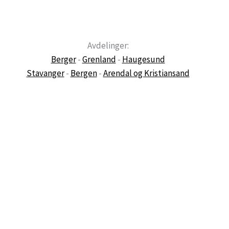
Avdelinger:
Berger
-
Grenland
-
Haugesund
Stavanger
-
Bergen
-
Arendal og Kristiansand