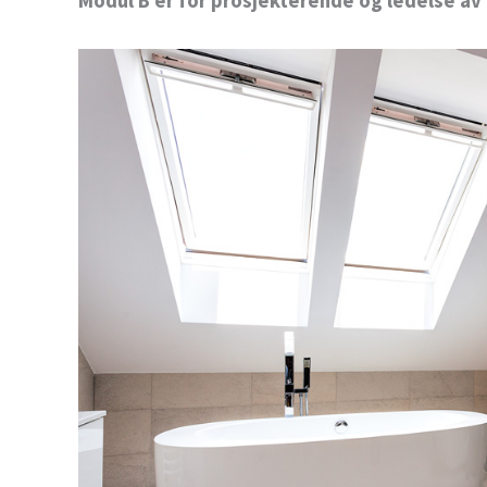
Modul B er for prosjekterende og ledelse av 