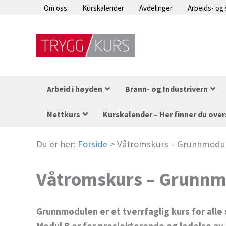
Hopp
Om oss
Kurskalender
Avdelinger
Arbeids- og
rett
til
innholdet
Arbeid i høyden
Brann- og Industrivern
Nettkurs
Kurskalender – Her finner du over
Du er her:
Forside
>
Våtromskurs – Grunnmodul
Våtromskurs – Grunnm
Grunnmodulen er et tverrfaglig kurs for al