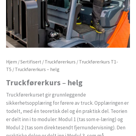
Hjem
/
Sertifisert
/
Truckførerkurs
/
Truckførerkurs T1-
T5
/ Truckførerkurs – helg
Truckførerkurs – helg
Truckførerkurset gir grunnleggende
sikkerhetsopplæring for førere av truck. Opplæringen er
todelt, med én teoretisk del og én praktisk del. Teorien
er delt inn i to moduler: Modul 1 (tas som e-læring) og
Modul 2 (tas som direktesendt fjernundervisning). Den
praktiske delen er delt inn i Modul 3, som må