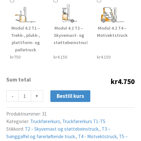
Modul 4.2 T1 –
Modul 4.2 T2 –
Modul 4.2 T4 –
Trekk-, plukk-,
Skyvemast- og
Motvektstruck
plattform- og
støttebeinstruck
palletruck
kr750
kr4.150
kr4.150
Sum total
kr4.750
-
+
Bestill kurs
Produktnummer:
31
Kategorier:
Truckførerkurs
,
Truckførerkurs T1-T5
Stikkord:
T2 – Skyvemast og støttebeinstruck.
,
T3 –
Svinggaffel og førerløftende truck.
,
T4 - Motvektstruck
,
T5 –