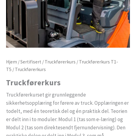
Hjem
/
Sertifisert
/
Truckførerkurs
/
Truckførerkurs T1-
T5
/ Truckførerkurs
Truckførerkurs
Truckførerkurset gir grunnleggende
sikkerhetsopplæring for førere av truck. Opplæringen er
todelt, med én teoretisk del og én praktisk del. Teorien
er delt inn i to moduler: Modul 1 (tas som e-læring) og
Modul 2 (tas som direktesendt fjernundervisning). Den
praktiske delen er delt inn i Modul 3, som må