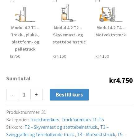
Modul 4.2 T1 –
Modul 4.2 T2 –
Modul 4.2 T4 –
Trekk-, plukk-,
Skyvemast- og
Motvektstruck
plattform- og
støttebeinstruck
palletruck
kr750
kr4.150
kr4.150
Sum total
kr4.750
-
+
Bestill kurs
Produktnummer:
31
Kategorier:
Truckførerkurs
,
Truckførerkurs T1-T5
Stikkord:
T2 – Skyvemast og støttebeinstruck.
,
T3 –
Svinggaffel og førerløftende truck.
,
T4 - Motvektstruck
,
T5 –