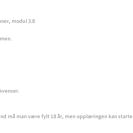
aner, modul 3.8
amen.
kvenser.
ånd må man være fylt 18 år, men opplæringen kan starte