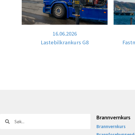
16.06.2026
Lastebilkrankurs G8
Fast
Brannvernkurs
Søk
Søk
Brannvernkurs
Brannforebyggende