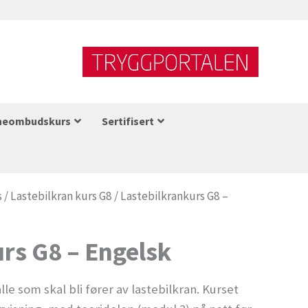
neombudskurs
Sertifisert
s
/
Lastebilkran kurs G8
/ Lastebilkrankurs G8 –
rs G8 – Engelsk
lle som skal bli fører av lastebilkran. Kurset