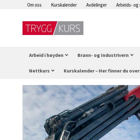
Hopp
Om oss
Kurskalender
Avdelinger
Arbeids- og
rett
til
innholdet
Arbeid i høyden
Brann- og Industrivern
Nettkurs
Kurskalender – Her finner du over