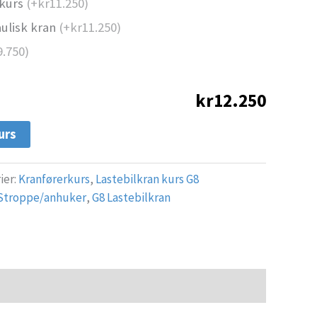
nkurs
(+
kr
11.250
)
ulisk kran
(+
kr
11.250
)
9.750
)
kr12.250
urs
ier:
Kranførerkurs
,
Lastebilkran kurs G8
Stroppe/anhuker
,
G8 Lastebilkran