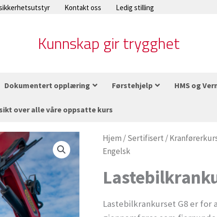
 sikkerhetsutstyr
Kontakt oss
Ledig stilling
Kunnskap gir trygghet
Dokumentert opplæring
Førstehjelp
HMS og Ver
sikt over alle våre oppsatte kurs
Lastebilkrankurs
Hjem
/
Sertifisert
/
Kranførerkur
Engelsk
G8
-
Lastebilkranku
Engelsk
antall
Lastebilkrankurset G8 er for a