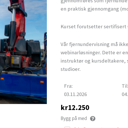
gjennomføres som fjernunderv
en praktisk gjennomgang (mo
Kurset forutsetter sertifiser
Vår fjernundervisning må ikk
webinarløsninger. Dette er e
instruktør og kursdeltakere, s
studioer.
Fra:
Til
03.11.2026
04
kr
12.250
Bygg på med