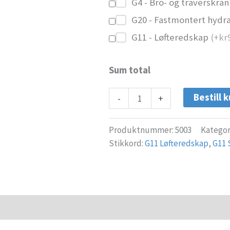
G4 - Bro- og traverskra
G20 - Fastmontert hydra
G11 - Løfteredskap
(+
kr
Sum total
Bestill k
-
+
Produktnummer:
5003
Kategor
Stikkord:
G11 Løfteredskap
,
G11 