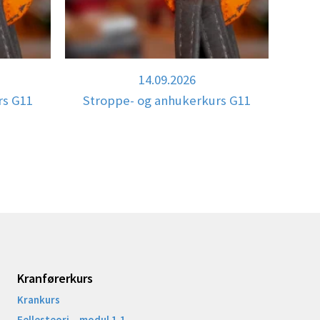
14.09.2026
rs G11
Stroppe- og anhukerkurs G11
Kranførerkurs
Krankurs
Fellesteori – modul 1.1