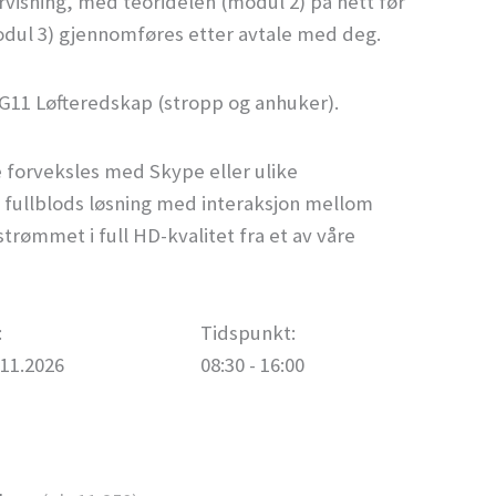
isning, med teoridelen (modul 2) på nett før
dul 3) gjennomføres etter avtale med deg.
t G11 Løfteredskap (stropp og anhuker).
e forveksles med Skype eller ulike
n fullblods løsning med interaksjon mellom
trømmet i full HD-kvalitet fra et av våre
:
Tidspunkt:
.11.2026
08:30 - 16:00