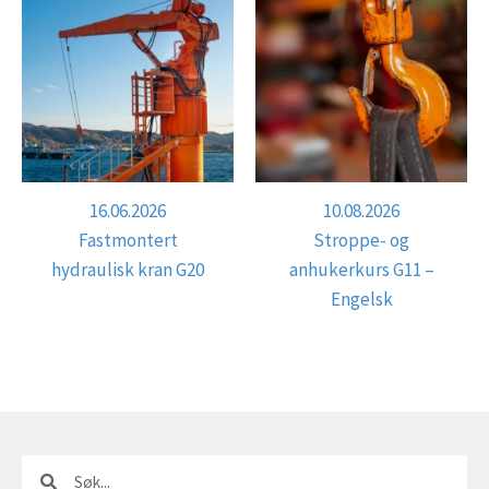
16.06.2026
10.08.2026
Fastmontert
Stroppe- og
hydraulisk kran G20
anhukerkurs G11 –
Engelsk
Søk
Søk