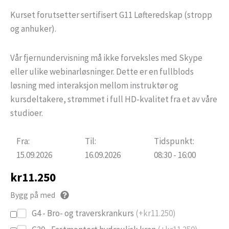
Kurset forutsetter sertifisert G11 Løfteredskap (stropp
og anhuker).
Vår fjernundervisning må ikke forveksles med Skype
eller ulike webinarløsninger. Dette er en fullblods
løsning med interaksjon mellom instruktør og
kursdeltakere, strømmet i full HD-kvalitet fra et av våre
studioer.
Fra:
Til:
Tidspunkt:
15.09.2026
16.09.2026
08:30 - 16:00
kr
11.250
Bygg på med
G4 - Bro- og traverskrankurs
(+
kr
11.250
)