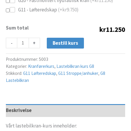
G20 - Fastmontert hydraulisk kran
(+
kr
11.250
)
G11 - Løfteredskap
(+
kr
9.750
)
Sum total
kr11.250
-
+
Bestill kurs
Produktnummer:
5003
Kategorier:
Kranførerkurs
,
Lastebilkran kurs G8
Stikkord:
G11 Løfteredskap
,
G11 Stroppe/anhuker
,
G8
Lastebilkran
Beskrivelse
Vårt lastebilkran-kurs inneholder: