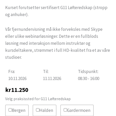
Kurset forutsetter sertifisert G11 Løfteredskap (stropp
og anhuker).
Vår fjernundervisning må ikke forveksles med Skype
eller ulike webinarløsninger. Dette er en fullblods
løsning med interaksjon mellom instruktør og
kursdeltakere, strømmet i full HD-kvalitet fra et av våre
studioer.
Fra:
Til:
Tidspunkt:
10.11.2026
11.11.2026
08:30 - 16:00
kr
11.250
Velg praksissted for G11 Løfteredskap
Bergen
Halden
Gardermoen