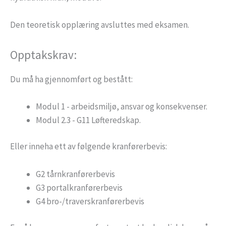
Den teoretisk opplæring avsluttes med eksamen.
Opptakskrav:
Du må ha gjennomført og bestått:
Modul 1 - arbeidsmiljø, ansvar og konsekvenser.
Modul 2.3 - G11 Løfteredskap.
Eller inneha ett av følgende kranførerbevis:
G2 tårnkranførerbevis
G3 portalkranførerbevis
G4 bro-/traverskranførerbevis