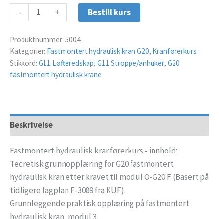
-
+
Bestill kurs
Produktnummer:
5004
Kategorier:
Fastmontert hydraulisk kran G20
,
Kranførerkurs
Stikkord:
G11 Løfteredskap
,
G11 Stroppe/anhuker
,
G20
fastmontert hydraulisk krane
Beskrivelse
Fastmontert hydraulisk kranførerkurs - innhold:
Teoretisk grunnopplæring for G20 fastmontert
hydraulisk kran etter kravet til modul O-G20 F (Basert på
tidligere fagplan F-3089 fra KUF).
Grunnleggende praktisk opplæring på fastmontert
hydraulisk kran, modul 3.