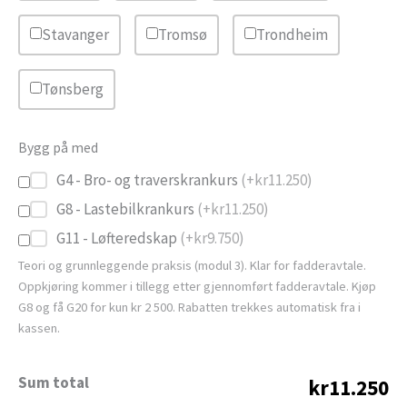
Stavanger
Tromsø
Trondheim
Tønsberg
Bygg på med
G4 - Bro- og traverskrankurs
(+
kr
11.250
)
G8 - Lastebilkrankurs
(+
kr
11.250
)
G11 - Løfteredskap
(+
kr
9.750
)
Teori og grunnleggende praksis (modul 3). Klar for fadderavtale.
Oppkjøring kommer i tillegg etter gjennomført fadderavtale. Kjøp
G8 og få G20 for kun kr 2 500. Rabatten trekkes automatisk fra i
kassen.
Sum total
kr11.250