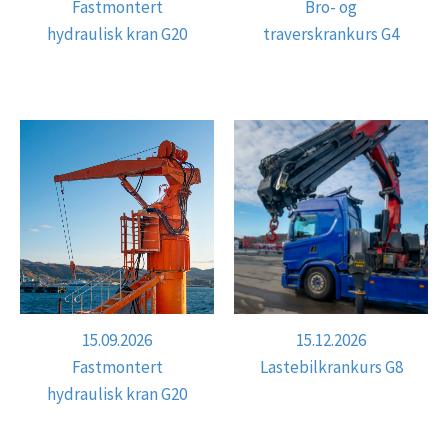
Fastmontert
Bro- og
hydraulisk kran G20
traverskrankurs G4
15.09.2026
15.12.2026
Fastmontert
Lastebilkrankurs G8
hydraulisk kran G20