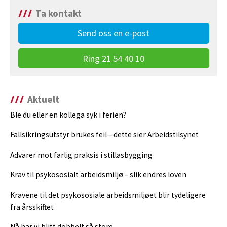
Ta kontakt
Send oss en e-post
Ring 21 54 40 10
Aktuelt
Ble du eller en kollega syk i ferien?
Fallsikringsutstyr brukes feil – dette sier Arbeidstilsynet
Advarer mot farlig praksis i stillasbygging
Krav til psykososialt arbeidsmiljø – slik endres loven
Kravene til det psykososiale arbeidsmiljøet blir tydeligere
fra årsskiftet
Nå har vi blitt dobbelt så store