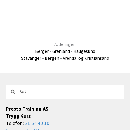
Avdelinger:
Berger
-
Grenland
-
Haugesund
Stavanger
-
Bergen
-
Arendal og Kristiansand
Søk
Søk
Presto Training AS
Trygg Kurs
Telefon:
21 54 40 10