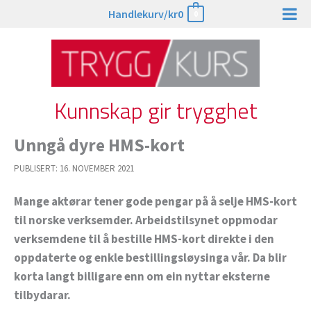
Hopp
Handlekurv/
kr
0
0
rett
til
innholdet
Kunnskap gir trygghet
Unngå dyre HMS-kort
PUBLISERT:
16. NOVEMBER 2021
Mange aktørar tener gode pengar på å selje HMS-kort
til norske verksemder. Arbeidstilsynet oppmodar
verksemdene til å bestille HMS-kort direkte i den
oppdaterte og enkle bestillingsløysinga vår. Da blir
korta langt billigare enn om ein nyttar eksterne
tilbydarar.