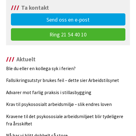
Ta kontakt
Send oss en e-post
Ring 21 54 40 10
Aktuelt
Ble du eller en kollega syk i ferien?
Fallsikringsutstyr brukes feil – dette sier Arbeidstilsynet
Advarer mot farlig praksis i stillasbygging
Krav til psykososialt arbeidsmiljø – slik endres loven
Kravene til det psykososiale arbeidsmiljøet blir tydeligere
fra årsskiftet
Nå har vi blitt dobbelt så store