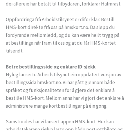
dei allereie har betalt til tilbydaren, forklarar Halmrast.
Oppfordringa frå Arbeidstilsynet er difor klar: Bestill
HMS-kort direkte frå oss på hmskort.no. Da slepp du
fordyrande mellomledd, og du kan være heilt trygg på
at bestillinga når fram til oss og at du får HMS-kortet
tilsendt.
Betre bestillingsside og enklare ID-sjekk
Nyleg lanserte Arbeidstilsynet ein oppdatert versjon av
bestillingssida hmskort.no. Vi har gått gjennom både
språket og funksjonaliteten for å gjere det enklare å
bestille HMS-kort. Mellom anna har vi gjort det enklare å
administrere mange kortbestillingar på éin gong.
Samstundes har vi lansert appen HMS-kort. Her kan
arbeidstakarane sjølve laste opp både portrettbilete og