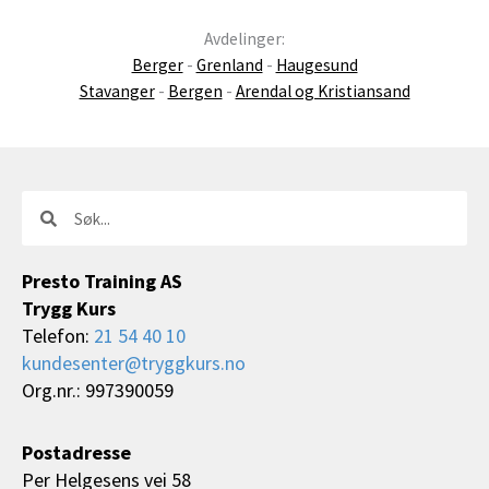
Avdelinger:
Berger
-
Grenland
-
Haugesund
Stavanger
-
Bergen
-
Arendal og Kristiansand
Søk
Søk
Presto Training AS
Trygg Kurs
Telefon:
21 54 40 10
kundesenter@tryggkurs.no
Org.nr.: 997390059
Postadresse
Per Helgesens vei 58