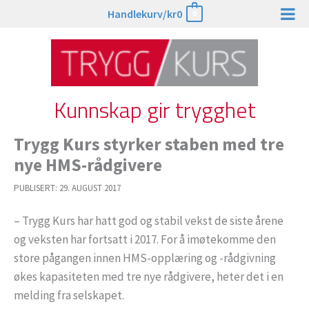
Hopp
Handlekurv/
kr
0
0
rett
til
innholdet
Kunnskap gir trygghet
Trygg Kurs styrker staben med tre
nye HMS-rådgivere
PUBLISERT:
29. AUGUST 2017
– Trygg Kurs har hatt god og stabil vekst de siste årene
og veksten har fortsatt i 2017. For å imøtekomme den
store pågangen innen HMS-opplæring og -rådgivning
økes kapasiteten med tre nye rådgivere, heter det i en
melding fra selskapet.