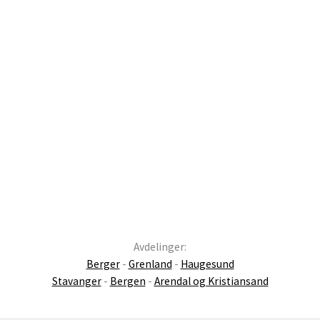
Avdelinger:
Berger
-
Grenland
-
Haugesund
Stavanger
-
Bergen
-
Arendal og Kristiansand