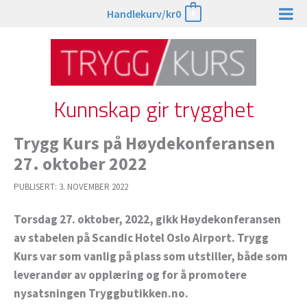
Hopp
Handlekurv/
kr
0
0
rett
til
innholdet
Kunnskap gir trygghet
Trygg Kurs på Høydekonferansen
27. oktober 2022
PUBLISERT:
3. NOVEMBER 2022
Torsdag 27. oktober, 2022, gikk Høydekonferansen
av stabelen på Scandic Hotel Oslo Airport. Trygg
Kurs var som vanlig på plass som utstiller, både som
leverandør av opplæring og for å promotere
nysatsningen Tryggbutikken.no.