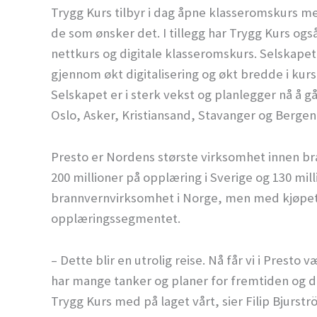
Trygg Kurs tilbyr i dag åpne klasseromskurs me
de som ønsker det. I tillegg har Trygg Kurs ogs
nettkurs og digitale klasseromskurs. Selskapet 
gjennom økt digitalisering og økt bredde i kursp
Selskapet er i sterk vekst og planlegger nå å gå f
Oslo, Asker, Kristiansand, Stavanger og Bergen
Presto er Nordens største virksomhet innen br
200 millioner på opplæring i Sverige og 130 mill
brannvernvirksomhet i Norge, men med kjøpet 
opplæringssegmentet.
– Dette blir en utrolig reise. Nå får vi i Presto 
har mange tanker og planer for fremtiden og det 
Trygg Kurs med på laget vårt, sier Filip Bjurstr