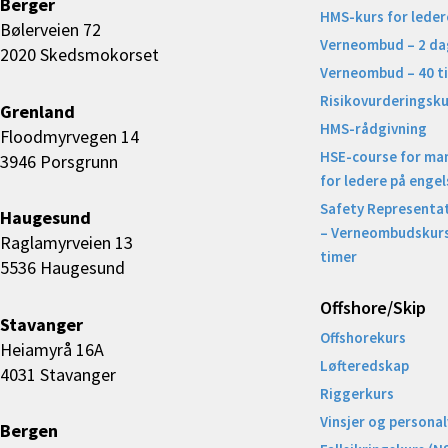
Berger
HMS-kurs for leder
Bølerveien 72
Verneombud – 2 da
2020 Skedsmokorset
Verneombud – 40 t
Risikovurderingsku
Grenland
HMS-rådgivning
Floodmyrvegen 14
HSE-course for ma
3946 Porsgrunn
for ledere på engel
Safety Representat
Haugesund
– Verneombudskurs
Raglamyrveien 13
timer
5536 Haugesund
Offshore/Skip​
Stavanger
Offshorekurs
Heiamyrå 16A
Løfteredskap
4031 Stavanger
Riggerkurs
Vinsjer og personal
Bergen