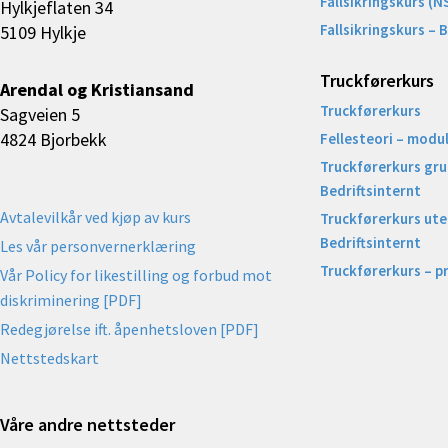
Fallsikringskurs (N
Hylkjeflaten 34
Fallsikringskurs – 
5109 Hylkje
Truckførerkurs
Arendal og Kristiansand
Truckførerkurs
Sagveien 5
4824 Bjorbekk
Fellesteori – modul
Truckførerkurs gr
Bedriftsinternt
Avtalevilkår ved kjøp av kurs
Truckførerkurs uten
Bedriftsinternt
Les vår personvernerklæring
Truckførerkurs – p
Vår Policy for likestilling og forbud mot
diskriminering [PDF]
Redegjørelse ift. åpenhetsloven [PDF]
Nettstedskart
Våre andre nettsteder