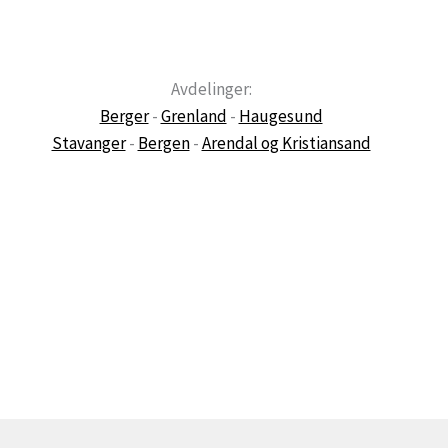
Avdelinger:
Berger
-
Grenland
-
Haugesund
Stavanger
-
Bergen
-
Arendal og Kristiansand