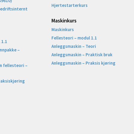
S9610)
Hjertestarterkurs
Bedriftsinternt
Maskinkurs
Maskinkurs
Fellesteori – modul 1.1
 1.1
Anleggsmaskin – Teori
unnpakke –
Anleggsmaskin – Praktisk bruk
Anleggsmaskin – Praksis kjøring
 fellesteori –
raksiskjøring