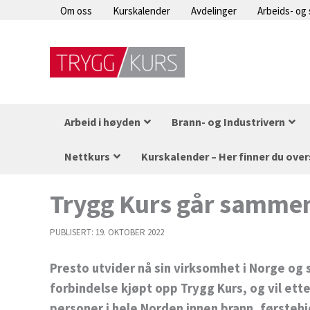
Hopp
Om oss
Kurskalender
Avdelinger
Arbeids- og
rett
til
innholdet
Arbeid i høyden
Brann- og Industrivern
Nettkurs
Kurskalender – Her finner du over
Trygg Kurs går sammen
PUBLISERT:
19. OKTOBER 2022
Presto utvider nå sin virksomhet i Norge og 
forbindelse kjøpt opp Trygg Kurs, og vil et
personer i hele Norden innen brann, førstehj