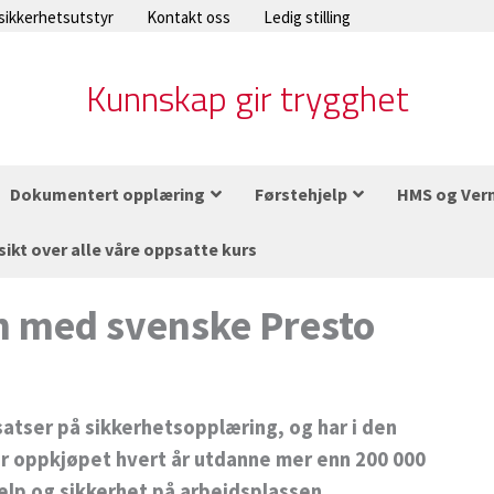
 sikkerhetsutstyr
Kontakt oss
Ledig stilling
Kunnskap gir trygghet
Dokumentert opplæring
Førstehjelp
HMS og Ver
sikt over alle våre oppsatte kurs
 med svenske Presto
satser på sikkerhetsopplæring, og har i den
ter oppkjøpet hvert år utdanne mer enn 200 000
elp og sikkerhet på arbeidsplassen.