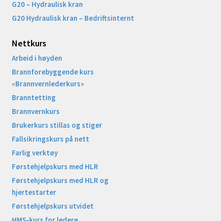
G20 – Hydraulisk kran
G20 Hydraulisk kran – Bedriftsinternt
Nettkurs
Arbeid i høyden
Brannforebyggende kurs
«Brannvernlederkurs»
Branntetting
Brannvernkurs
Brukerkurs stillas og stiger
Fallsikringskurs på nett
Farlig verktøy
Førstehjelpskurs med HLR
Førstehjelpskurs med HLR og
hjertestarter
Førstehjelpskurs utvidet
HMS-kurs for ledere