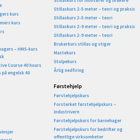
Stillaskurs for montører og brukere
e
Stillaskurs 2-5 meter – teori og praksis
gers kurs
Stillaskurs 2-5 meter – teori
imers kurs
Stillaskurs 2-9 meter – teori og praksis
rs
Stillaskurs 2-9 meter – teori
Brukerkurs stillas og stiger
nagers – HMS-kurs
Mastekurs
sk
Stolpekurs
ive Course 40 hours
Årlig nedfiring
 på engelsk 40
Førstehjelp
Førstehjelpskurs
Forsterket førstehjelpskurs –
Industrivern
Førstehjelpskurs for barnehager
Førstehjelpskurs for bedrifter og
vinsjer
offentlige virksomheter