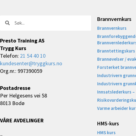
Brannvernkurs
Søk
Søk
Brannvernkurs
Brannforebyggende
Presto Training AS
Brannvernlederkur
Trygg Kurs
Branntettingskurs
Telefon:
21 54 40 10
Brannøvelser / eva
kundesenter@tryggkurs.no
Forsterket brannv
Org.nr.: 997390059
Industrivern grunn
Industrivern grunn
Postadresse
Innsatslederkurs –
Per Helgesens vei 58
Risikovurderingsku
8013 Bodø
Varme arbeider kur
VÅRE AVDELINGER
HMS-kurs
HMS kurs