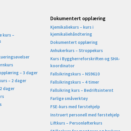
Dokumentert opplæring
Kjemikaliekurs – kurs i
kjemikaliehåndtering
 kurs –
s
Dokumentert opplæring
Anhukerkurs – Stroppekurs
kueringsøvelser
Kurs i Byggherreforskriften og SHA-
ernkurs
koordinator
opplæring – 3 dager
Fallsikringskurs – NS9610
kurs – 2 dager
Fallsikringskurs – 4 timer
 2 dager
Fallsikring kurs – Bedriftsinternt
rs
Farlige småverktøy
s
FSE-kurs med førstehjelp
Instruert personell med førstehjelp
Liftkurs – Personløfterkurs