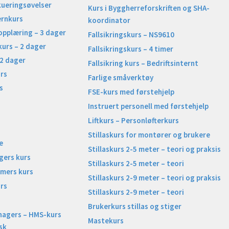
kueringsøvelser
Kurs i Byggherreforskriften og SHA-
ernkurs
koordinator
opplæring – 3 dager
Fallsikringskurs – NS9610
kurs – 2 dager
Fallsikringskurs – 4 timer
 2 dager
Fallsikring kurs – Bedriftsinternt
rs
Farlige småverktøy
s
FSE-kurs med førstehjelp
Instruert personell med førstehjelp
Liftkurs – Personløfterkurs
Stillaskurs for montører og brukere
e
Stillaskurs 2-5 meter – teori og praksis
gers kurs
Stillaskurs 2-5 meter – teori
imers kurs
Stillaskurs 2-9 meter – teori og praksis
rs
Stillaskurs 2-9 meter – teori
Brukerkurs stillas og stiger
nagers – HMS-kurs
Mastekurs
sk