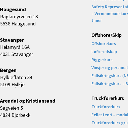
Safety Representat
Haugesund
– Verneombudskurs
Raglamyrveien 13
timer
5536 Haugesund
Offshore/Skip​
Stavanger
Offshorekurs
Heiamyrå 16A
Løfteredskap
4031 Stavanger
Riggerkurs
Vinsjer og personal
Bergen
Fallsikringskurs (N
Hylkjeflaten 34
Fallsikringskurs – 
5109 Hylkje
Truckførerkurs
Arendal og Kristiansand
Truckførerkurs
Sagveien 5
4824 Bjorbekk
Fellesteori – modul
Truckførerkurs gr