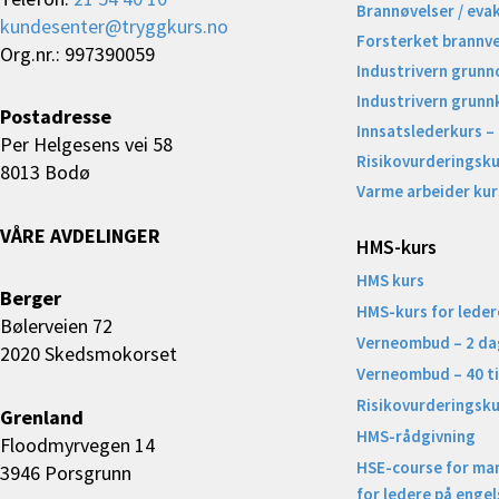
Brannøvelser / eva
kundesenter@tryggkurs.no
Forsterket brannv
Org.nr.: 997390059
Industrivern grunn
Industrivern grunn
Postadresse
Innsatslederkurs –
Per Helgesens vei 58
Risikovurderingsku
8013 Bodø
Varme arbeider kur
VÅRE AVDELINGER
HMS-kurs
HMS kurs
Berger
HMS-kurs for leder
Bølerveien 72
Verneombud – 2 da
2020 Skedsmokorset
Verneombud – 40 t
Risikovurderingsku
Grenland
HMS-rådgivning
Floodmyrvegen 14
HSE-course for ma
3946 Porsgrunn
for ledere på engel