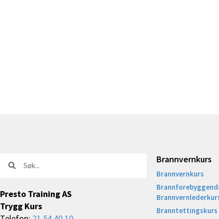
Brannvernkurs
Søk
Søk
Brannvernkurs
Brannforebyggende
Presto Training AS
Brannvernlederkur
Trygg Kurs
Branntettingskurs
Telefon:
21 54 40 10