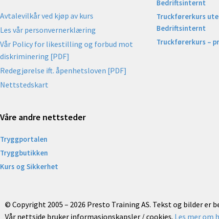
Bedriftsinternt
Avtalevilkår ved kjøp av kurs
Truckførerkurs uten
Bedriftsinternt
Les vår personvernerklæring
Truckførerkurs – p
Vår Policy for likestilling og forbud mot
diskriminering [PDF]
Redegjørelse ift. åpenhetsloven [PDF]
Nettstedskart
Våre andre nettsteder
Tryggportalen
Tryggbutikken
Kurs og Sikkerhet
© Copyright 2005 – 2026 Presto Training AS. Tekst og bilder er 
Vår nettside bruker informasjonskapsler / cookies.
Les mer om h