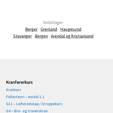
Avdelinger:
Berger
-
Grenland
-
Haugesund
Stavanger
-
Bergen
-
Arendal og Kristiansand
Kranførerkurs
Krankurs
Fellesteori – modul 1.1
G11 – Løfteredskap / Stroppekurs
G4 – Bro- og traverskran