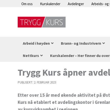
Hopp
Om oss
Kurskalender
Avdelinger
Arbeids- og
rett
til
innholdet
Arbeid i høyden
Brann- og Industrivern
Nettkurs
Kurskalender – Her finner du over
Trygg Kurs åpner avdel
PUBLISERT:
2. FEBRUAR 2023
Etter over 15 år med økende aktivitet på Øs
Kurs nå etablert et avdelingskontor i Grenla
av kursvirksomhet i regionen.