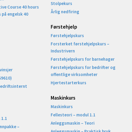
Stolpekurs
ive Course 40 hours
Årlig nedfiring
 på engelsk 40
Førstehjelp
Førstehjelpskurs
Forsterket førstehjelpskurs –
Industrivern
Førstehjelpskurs for barnehager
Førstehjelpskurs for bedrifter og
vinsjer
offentlige virksomheter
S9610)
Hjertestarterkurs
Bedriftsinternt
Maskinkurs
Maskinkurs
Fellesteori – modul 1.1
 1.1
Anleggsmaskin – Teori
unnpakke –
Anleggsmaskin – Praktisk bruk