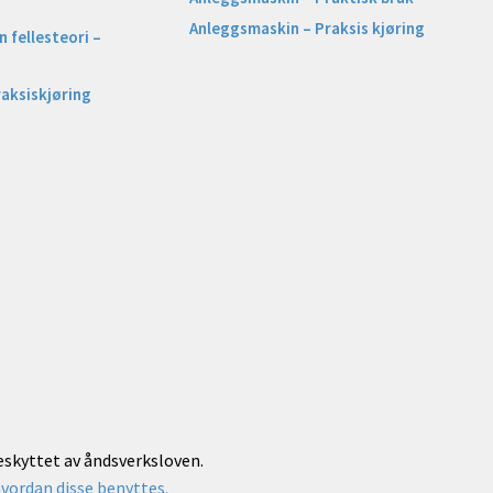
Anleggsmaskin – Praksis kjøring
 fellesteori –
raksiskjøring
beskyttet av åndsverksloven.
vordan disse benyttes.