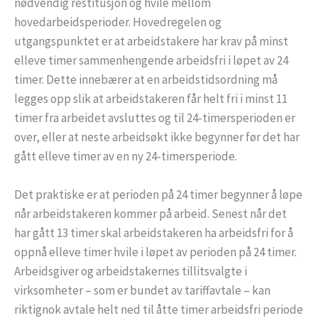
nødvendig restitusjon og hvile mellom
hovedarbeidsperioder. Hovedregelen og
utgangspunktet er at arbeidstakere har krav på minst
elleve timer sammenhengende arbeidsfri i løpet av 24
timer. Dette innebærer at en arbeidstidsordning må
legges opp slik at arbeidstakeren får helt fri i minst 11
timer fra arbeidet avsluttes og til 24-timersperioden er
over, eller at neste arbeidsøkt ikke begynner før det har
gått elleve timer av en ny 24-timersperiode.
Det praktiske er at perioden på 24 timer begynner å løpe
når arbeidstakeren kommer på arbeid. Senest når det
har gått 13 timer skal arbeidstakeren ha arbeidsfri for å
oppnå elleve timer hvile i løpet av perioden på 24 timer.
Arbeidsgiver og arbeidstakernes tillitsvalgte i
virksomheter – som er bundet av tariffavtale – kan
riktignok avtale helt ned til åtte timer arbeidsfri periode