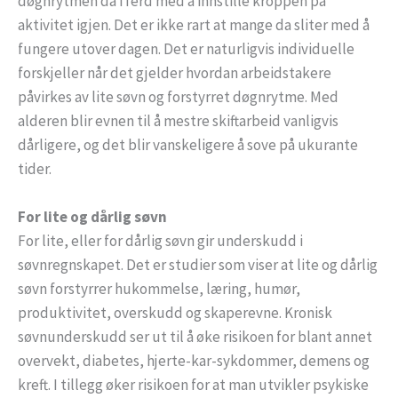
døgnrytmen da i ferd med å innstille kroppen på
aktivitet igjen. Det er ikke rart at mange da sliter med å
fungere utover dagen. Det er naturligvis individuelle
forskjeller når det gjelder hvordan arbeidstakere
påvirkes av lite søvn og forstyrret døgnrytme. Med
alderen blir evnen til å mestre skiftarbeid vanligvis
dårligere, og det blir vanskeligere å sove på ukurante
tider.
For lite og dårlig søvn
For lite, eller for dårlig søvn gir underskudd i
søvnregnskapet. Det er studier som viser at lite og dårlig
søvn forstyrrer hukommelse, læring, humør,
produktivitet, overskudd og skaperevne. Kronisk
søvnunderskudd ser ut til å øke risikoen for blant annet
overvekt, diabetes, hjerte-kar-sykdommer, demens og
kreft. I tillegg øker risikoen for at man utvikler psykiske