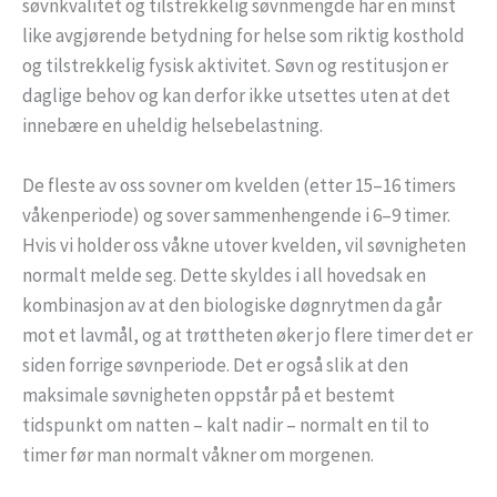
søvnkvalitet og tilstrekkelig søvnmengde har en minst
like avgjørende betydning for helse som riktig kosthold
og tilstrekkelig fysisk aktivitet. Søvn og restitusjon er
daglige behov og kan derfor ikke utsettes uten at det
innebære en uheldig helsebelastning.
De fleste av oss sovner om kvelden (etter 15–16 timers
våkenperiode) og sover sammenhengende i 6–9 timer.
Hvis vi holder oss våkne utover kvelden, vil søvnigheten
normalt melde seg. Dette skyldes i all hovedsak en
kombinasjon av at den biologiske døgnrytmen da går
mot et lavmål, og at trøttheten øker jo flere timer det er
siden forrige søvnperiode. Det er også slik at den
maksimale søvnigheten oppstår på et bestemt
tidspunkt om natten – kalt nadir – normalt en til to
timer før man normalt våkner om morgenen.