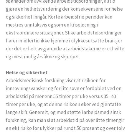
søknader om avvikende arbeidstidsordninger, alltid
gjøre en helhetsvurdering der konsekvensene for helse
og sikkerhet inngår. Korte arbeidsfrie perioder kan
mestres unntaksvis og som en kriseløsning i
ekstraordinære situasjoner. Slike arbeidstidsordninger
hører imidlertid ikke hjemme i ulykkesutsatte bransjer
der det er helt avgjørende at arbeidstakerne er uthvilte
og mest mulig årvåkne og skjerpet.
Helse og sikkerhet
Arbeidsmedisinsk forskning viser at risikoen for
innsovningsvansker og for lite søvn er fordoblet ved en
arbeidstid på mer enn 55 timer per uke versus 35–40
timer per uke, og at denne risikoen øker ved gjentatte
lange skift. Generelt, og med støtte i arbeidsmedisinsk
forskning, kan man si at arbeidstid på over åtte timer gir
en økt risiko for ulykker på rundt 50 prosent og over tolv