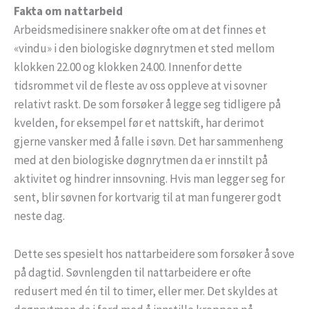
Fakta om nattarbeid
Arbeidsmedisinere snakker ofte om at det finnes et
«vindu» i den biologiske døgnrytmen et sted mellom
klokken 22.00 og klokken 24.00. Innenfor dette
tidsrommet vil de fleste av oss oppleve at vi sovner
relativt raskt. De som forsøker å legge seg tidligere på
kvelden, for eksempel før et nattskift, har derimot
gjerne vansker med å falle i søvn. Det har sammenheng
med at den biologiske døgnrytmen da er innstilt på
aktivitet og hindrer innsovning. Hvis man legger seg for
sent, blir søvnen for kortvarig til at man fungerer godt
neste dag.
Dette ses spesielt hos nattarbeidere som forsøker å sove
på dagtid. Søvnlengden til nattarbeidere er ofte
redusert med én til to timer, eller mer. Det skyldes at