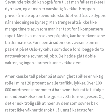
Søvnunderskudd kan også føre til at man faller raskere i
dyp søvn, og at men er vanskelig å vekke. Kroppen
prøver å rette opp søvnunderskuddet ved å sove dypere
når anledningen byr seg. Man trenger altså ikke like
mange timers søvn som man har tapt for å kompensere
tapet. Men hvis man sovner på jobb, kan konsekvensene
bli dramatiske. For noen år siden skrev avisene om en
pasient på et Oslo-sykehus som døde fordi begge de to
nattevaktene sovnet på jobb. De hadde gått doble
vakter, og ingen alarmer kunne vekke dem.
Amerikanske tall peker på at søvnighet spiller en viktig
rolle i minst 20 prosent av alle trafikkulykker. Over 100
000 nordmenn innrømmer å ha sovnet bak rattet, ifølge
en undersøkelse som ble gjort av Statens vegvesen. Og
det er nok trolig slik at noen av dem som sovner bak
rattet ikke våkner tidsnok til å unngå katastrofen.