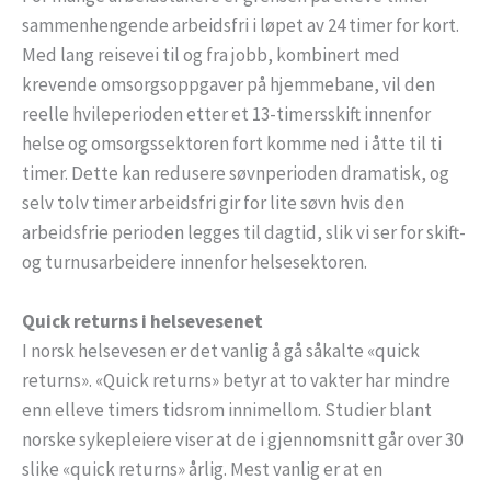
sammenhengende arbeidsfri i løpet av 24 timer for kort.
Med lang reisevei til og fra jobb, kombinert med
krevende omsorgsoppgaver på hjemmebane, vil den
reelle hvileperioden etter et 13-timersskift innenfor
helse og omsorgssektoren fort komme ned i åtte til ti
timer. Dette kan redusere søvnperioden dramatisk, og
selv tolv timer arbeidsfri gir for lite søvn hvis den
arbeidsfrie perioden legges til dagtid, slik vi ser for skift-
og turnusarbeidere innenfor helsesektoren.
Quick returns i helsevesenet
I norsk helsevesen er det vanlig å gå såkalte «quick
returns». «Quick returns» betyr at to vakter har mindre
enn elleve timers tidsrom innimellom. Studier blant
norske sykepleiere viser at de i gjennomsnitt går over 30
slike «quick returns» årlig. Mest vanlig er at en