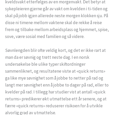
kveldsvakt etterfølges av en morgenvakt. Det betyr at
sykepleieren gjerne går av vakt om kvelden i ti-tiden og
skal på jobb igjen allerede neste morgen klokken sju. På
disse ni timene mellom vaktene skal de rekke å reise
frem og tilbake mellom arbeidsplass og hjemmet, spise,
sove, være sosial med familien og så videre.
Søvnlengden blir ofte veldig kort, og det er ikke rart at
man da er søvnig og trøtt neste dag. I en norsk
undersøkelse ble ulike typer skiftordninger
sammenliknet, og resultatene viste at «quick returns»
ga like mye søvnighet som å jobbe to netter på rad og
langt mer søvnighet enn å jobbe to dager på rad, eller to
kvelder på rad. I tillegg har studier vist at antall «quick
returns» predikerer økt utmattelse ett år senere, og at
færre «quick returns» reduserer risikoen for å utvikle
alvorlig grad av utmattelse.