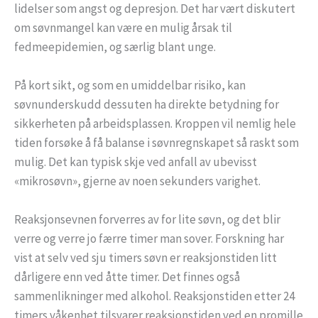
lidelser som angst og depresjon. Det har vært diskutert
om søvnmangel kan være en mulig årsak til
fedmeepidemien, og særlig blant unge.
På kort sikt, og som en umiddelbar risiko, kan
søvnunderskudd dessuten ha direkte betydning for
sikkerheten på arbeidsplassen. Kroppen vil nemlig hele
tiden forsøke å få balanse i søvnregnskapet så raskt som
mulig. Det kan typisk skje ved anfall av ubevisst
«mikrosøvn», gjerne av noen sekunders varighet.
Reaksjonsevnen forverres av for lite søvn, og det blir
verre og verre jo færre timer man sover. Forskning har
vist at selv ved sju timers søvn er reaksjonstiden litt
dårligere enn ved åtte timer. Det finnes også
sammenlikninger med alkohol. Reaksjonstiden etter 24
timers våkenhet tilsvarer reaksjonstiden ved en promille