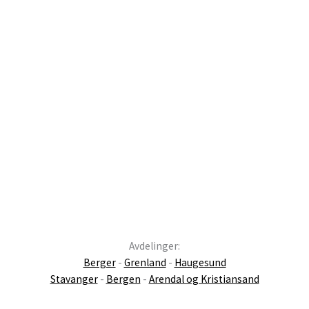
Avdelinger:
Berger
-
Grenland
-
Haugesund
Stavanger
-
Bergen
-
Arendal og Kristiansand