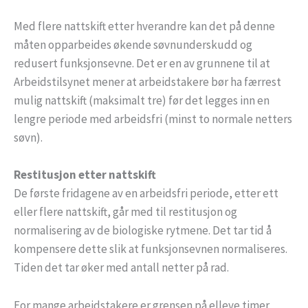
Med flere nattskift etter hverandre kan det på denne
måten opparbeides økende søvnunderskudd og
redusert funksjonsevne. Det er en av grunnene til at
Arbeidstilsynet mener at arbeidstakere bør ha færrest
mulig nattskift (maksimalt tre) før det legges inn en
lengre periode med arbeidsfri (minst to normale netters
søvn).
Restitusjon etter nattskift
De første fridagene av en arbeidsfri periode, etter ett
eller flere nattskift, går med til restitusjon og
normalisering av de biologiske rytmene. Det tar tid å
kompensere dette slik at funksjonsevnen normaliseres.
Tiden det tar øker med antall netter på rad.
For mange arbeidstakere er grensen på elleve timer