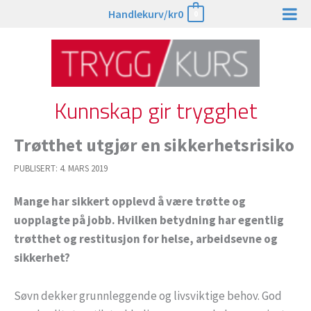
Hopp
Handlekurv/
kr
0
0
rett
til
innholdet
Kunnskap gir trygghet
Trøtthet utgjør en sikkerhetsrisiko
PUBLISERT:
4. MARS 2019
Mange har sikkert opplevd å være trøtte og
uopplagte på jobb. Hvilken betydning har egentlig
trøtthet og restitusjon for helse, arbeidsevne og
sikkerhet?
Søvn dekker grunnleggende og livsviktige behov. God