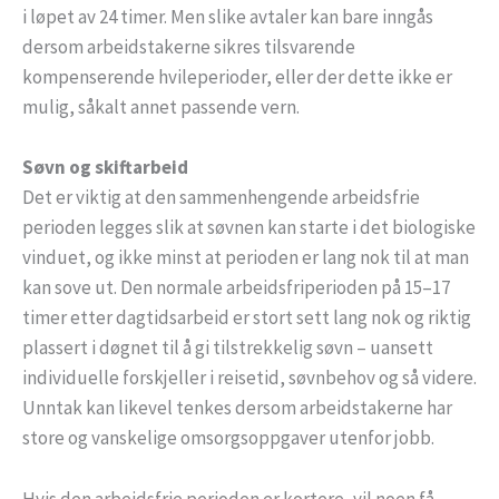
i løpet av 24 timer. Men slike avtaler kan bare inngås
dersom arbeidstakerne sikres tilsvarende
kompenserende hvileperioder, eller der dette ikke er
mulig, såkalt annet passende vern.
Søvn og skiftarbeid
Det er viktig at den sammenhengende arbeidsfrie
perioden legges slik at søvnen kan starte i det biologiske
vinduet, og ikke minst at perioden er lang nok til at man
kan sove ut. Den normale arbeidsfriperioden på 15–17
timer etter dagtidsarbeid er stort sett lang nok og riktig
plassert i døgnet til å gi tilstrekkelig søvn – uansett
individuelle forskjeller i reisetid, søvnbehov og så videre.
Unntak kan likevel tenkes dersom arbeidstakerne har
store og vanskelige omsorgsoppgaver utenfor jobb.
Hvis den arbeidsfrie perioden er kortere, vil noen få