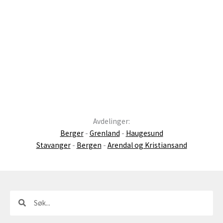
Avdelinger:
Berger
-
Grenland
-
Haugesund
Stavanger
-
Bergen
-
Arendal og Kristiansand
Søk
Søk