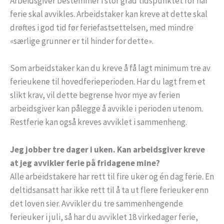
Arbeidsgiver bestemmer i stor grad tidspunktet for når
ferie skal avvikles. Arbeidstaker kan kreve at dette skal
drøftes i god tid før feriefastsettelsen, med mindre
«særlige grunner er til hinder for dette».
Som arbeidstaker kan du kreve å få lagt minimum tre av
ferieukene til hovedferieperioden. Har du lagt frem et
slikt krav, vil dette begrense hvor mye av ferien
arbeidsgiver kan pålegge å avvikle i perioden utenom.
Restferie kan også kreves avviklet i sammenheng.
Jeg jobber tre dager i uken. Kan arbeidsgiver kreve
at jeg avvikler ferie på fridagene mine?
Alle arbeidstakere har rett til fire uker og én dag ferie. En
deltidsansatt har ikke rett til å ta ut flere ferieuker enn
det loven sier. Avvikler du tre sammenhengende
ferieuker i juli, så har du avviklet 18 virkedager ferie,