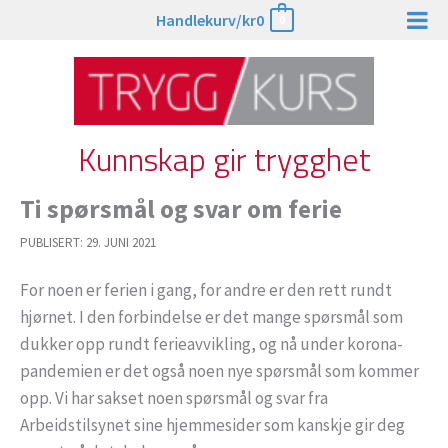
Hopp
Handlekurv/
kr
0
0
rett
til
innholdet
Kunnskap gir trygghet
Ti spørsmål og svar om ferie
PUBLISERT:
29. JUNI 2021
For noen er ferien i gang, for andre er den rett rundt
hjørnet. I den forbindelse er det mange spørsmål som
dukker opp rundt ferieavvikling, og nå under korona-
pandemien er det også noen nye spørsmål som kommer
opp. Vi har sakset noen spørsmål og svar fra
Arbeidstilsynet sine hjemmesider som kanskje gir deg