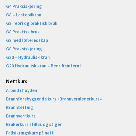
G4 Praksiskjøring
G8 – Lastebilkran
G8 Teori og praktisk bruk
G8 Praktisk bruk
G8 med løfteredskap
G8 Praksiskjøring
G20 – Hydraulisk kran
G20 Hydraulisk kran – Bedriftsinternt
Nettkurs
Arbeid i høyden
Brannforebyggende kurs «Brannvernlederkurs»
Branntetting
Brannvernkurs
Brukerkurs stillas og stiger
Fallsikringskurs på nett