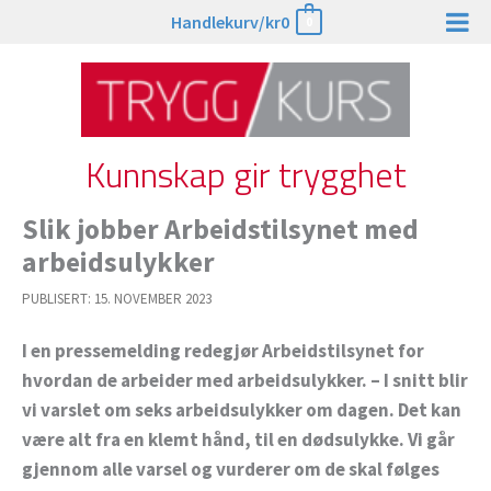
Hopp
Handlekurv/
kr
0
0
rett
til
innholdet
Kunnskap gir trygghet
Slik jobber Arbeidstilsynet med
arbeidsulykker
PUBLISERT:
15. NOVEMBER 2023
I en pressemelding redegjør Arbeidstilsynet for
hvordan de arbeider med arbeidsulykker. – I snitt blir
vi varslet om seks arbeidsulykker om dagen. Det kan
være alt fra en klemt hånd, til en dødsulykke. Vi går
gjennom alle varsel og vurderer om de skal følges