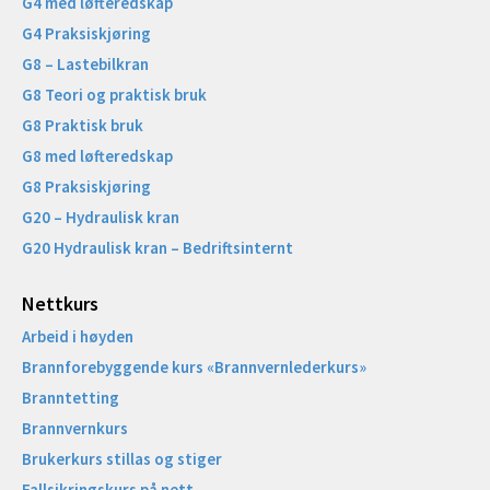
G4 med løfteredskap
G4 Praksiskjøring
G8 – Lastebilkran
G8 Teori og praktisk bruk
G8 Praktisk bruk
G8 med løfteredskap
G8 Praksiskjøring
G20 – Hydraulisk kran
G20 Hydraulisk kran – Bedriftsinternt
Nettkurs
Arbeid i høyden
Brannforebyggende kurs «Brannvernlederkurs»
Branntetting
Brannvernkurs
Brukerkurs stillas og stiger
Fallsikringskurs på nett