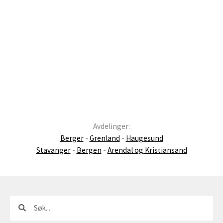
Avdelinger:
Berger
-
Grenland
-
Haugesund
Stavanger
-
Bergen
-
Arendal og Kristiansand
Søk
Søk