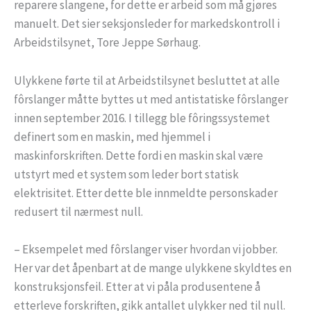
reparere slangene, for dette er arbeid som må gjøres
manuelt. Det sier seksjonsleder for markedskontroll i
Arbeidstilsynet, Tore Jeppe Sørhaug.
Ulykkene førte til at Arbeidstilsynet besluttet at alle
fôrslanger måtte byttes ut med antistatiske fôrslanger
innen september 2016. I tillegg ble fôringssystemet
definert som en maskin, med hjemmel i
maskinforskriften. Dette fordi en maskin skal være
utstyrt med et system som leder bort statisk
elektrisitet. Etter dette ble innmeldte personskader
redusert til nærmest null.
– Eksempelet med fôrslanger viser hvordan vi jobber.
Her var det åpenbart at de mange ulykkene skyldtes en
konstruksjonsfeil. Etter at vi påla produsentene å
etterleve forskriften, gikk antallet ulykker ned til null.