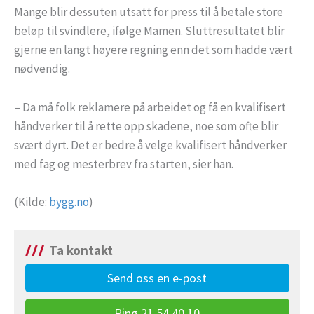
Mange blir dessuten utsatt for press til å betale store
beløp til svindlere, ifølge Mamen. Sluttresultatet blir
gjerne en langt høyere regning enn det som hadde vært
nødvendig.
– Da må folk reklamere på arbeidet og få en kvalifisert
håndverker til å rette opp skadene, noe som ofte blir
svært dyrt. Det er bedre å velge kvalifisert håndverker
med fag og mesterbrev fra starten, sier han.
(Kilde:
bygg.no
)
Ta kontakt
Send oss en e-post
Ring 21 54 40 10