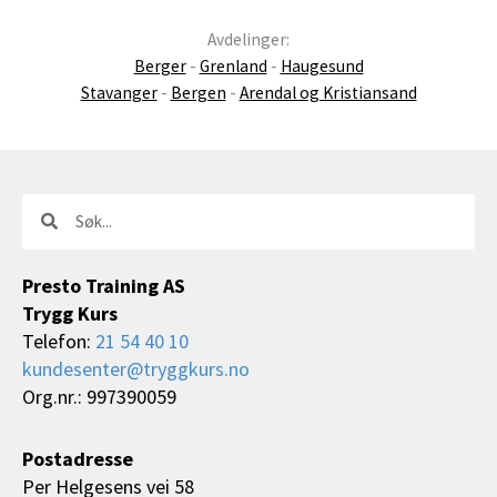
Avdelinger:
Berger
-
Grenland
-
Haugesund
Stavanger
-
Bergen
-
Arendal og Kristiansand
Søk
Søk
Presto Training AS
Trygg Kurs
Telefon:
21 54 40 10
kundesenter@tryggkurs.no
Org.nr.: 997390059
Postadresse
Per Helgesens vei 58