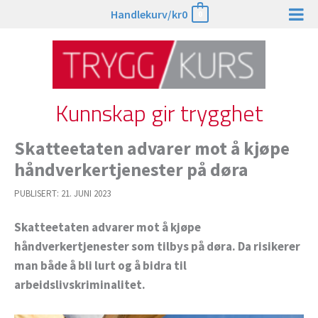
Hopp
Handlekurv/
kr
0
0
rett
til
innholdet
Kunnskap gir trygghet
Skatteetaten advarer mot å kjøpe
håndverkertjenester på døra
PUBLISERT:
21. JUNI 2023
Skatteetaten advarer mot å kjøpe
håndverkertjenester som tilbys på døra. Da risikerer
man både å bli lurt og å bidra til
arbeidslivskriminalitet.