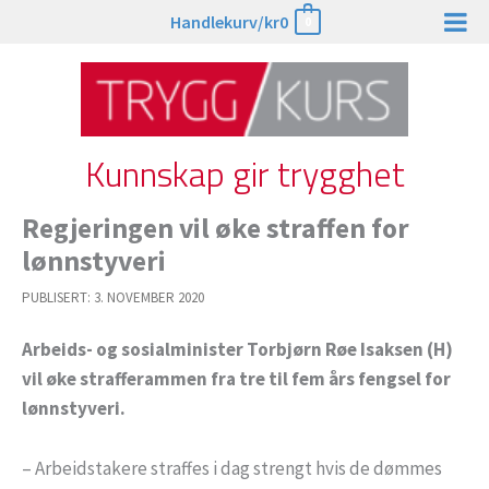
Hopp
Handlekurv/
kr
0
0
rett
til
innholdet
Kunnskap gir trygghet
Regjeringen vil øke straffen for
lønnstyveri
PUBLISERT:
3. NOVEMBER 2020
Arbeids- og sosialminister Torbjørn Røe Isaksen (H)
vil øke strafferammen fra tre til fem års fengsel for
lønnstyveri.
– Arbeidstakere straffes i dag strengt hvis de dømmes