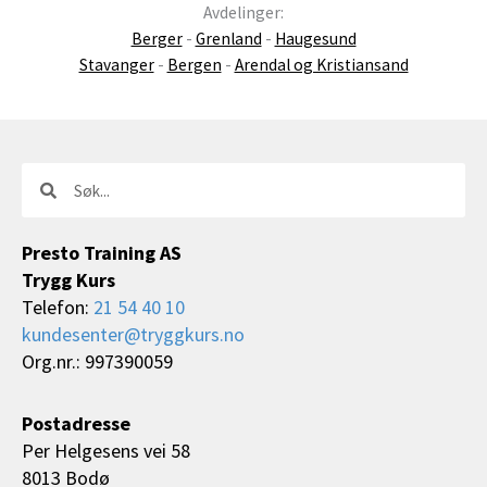
Avdelinger:
Berger
-
Grenland
-
Haugesund
Stavanger
-
Bergen
-
Arendal og Kristiansand
Søk
Søk
Presto Training AS
Trygg Kurs
Telefon:
21 54 40 10
kundesenter@tryggkurs.no
Org.nr.: 997390059
Postadresse
Per Helgesens vei 58
8013 Bodø