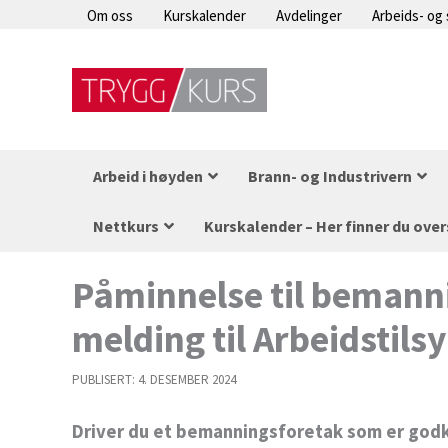
Hopp
Om oss
Kurskalender
Avdelinger
Arbeids- og
rett
til
innholdet
Arbeid i høyden
Brann- og Industrivern
Nettkurs
Kurskalender – Her finner du over
Påminnelse til bemanni
melding til Arbeidstils
PUBLISERT:
4. DESEMBER 2024
Driver du et bemanningsforetak som er godkj