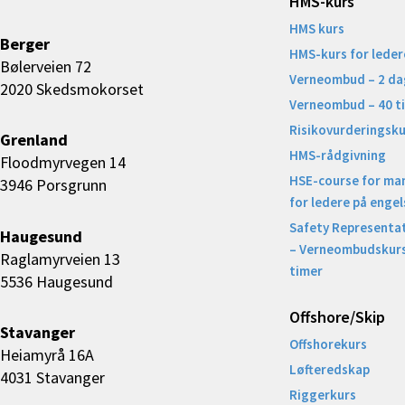
HMS-kurs
HMS kurs
Berger
HMS-kurs for leder
Bølerveien 72
Verneombud – 2 da
2020 Skedsmokorset
Verneombud – 40 t
Risikovurderingsku
Grenland
HMS-rådgivning
Floodmyrvegen 14
HSE-course for ma
3946 Porsgrunn
for ledere på engel
Safety Representat
Haugesund
– Verneombudskurs
Raglamyrveien 13
timer
5536 Haugesund
Offshore/Skip​
Stavanger
Offshorekurs
Heiamyrå 16A
Løfteredskap
4031 Stavanger
Riggerkurs