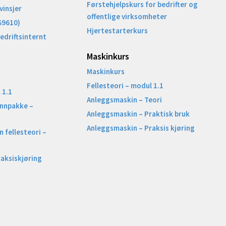
Førstehjelpskurs for bedrifter og
vinsjer
offentlige virksomheter
S9610)
Hjertestarterkurs
Bedriftsinternt
Maskinkurs
Maskinkurs
Fellesteori – modul 1.1
 1.1
Anleggsmaskin – Teori
unnpakke –
Anleggsmaskin – Praktisk bruk
Anleggsmaskin – Praksis kjøring
 fellesteori –
raksiskjøring