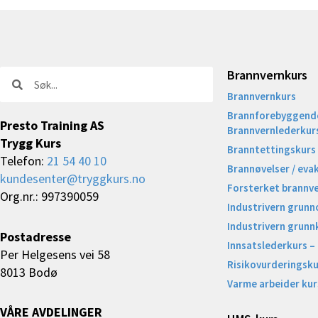
Brannvernkurs
Søk
Søk
Brannvernkurs
Brannforebyggende
Presto Training AS
Brannvernlederkur
Trygg Kurs
Branntettingskurs
Telefon:
21 54 40 10
Brannøvelser / eva
kundesenter@tryggkurs.no
Forsterket brannv
Org.nr.: 997390059
Industrivern grunn
Industrivern grunn
Postadresse
Innsatslederkurs –
Per Helgesens vei 58
Risikovurderingsku
8013 Bodø
Varme arbeider kur
VÅRE AVDELINGER