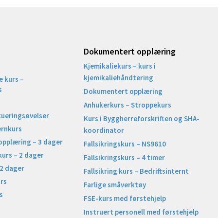
Dokumentert opplæring
Kjemikaliekurs – kurs i
kjemikaliehåndtering
 kurs –
s
Dokumentert opplæring
Anhukerkurs – Stroppekurs
kueringsøvelser
Kurs i Byggherreforskriften og SHA-
ernkurs
koordinator
opplæring – 3 dager
Fallsikringskurs – NS9610
kurs – 2 dager
Fallsikringskurs – 4 timer
 2 dager
Fallsikring kurs – Bedriftsinternt
rs
Farlige småverktøy
s
FSE-kurs med førstehjelp
Instruert personell med førstehjelp