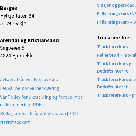
Vinsjer og personal
Bergen
Fallsikringskurs (N
Hylkjeflaten 34
Fallsikringskurs – 
5109 Hylkje
Truckførerkurs
Arendal og Kristiansand
Truckførerkurs
Sagveien 5
4824 Bjorbekk
Fellesteori – modul
Truckførerkurs gr
Bedriftsinternt
Avtalevilkår ved kjøp av kurs
Truckførerkurs uten
Bedriftsinternt
Les vår personvernerklæring
Truckførerkurs – p
Vår Policy for likestilling og forbud mot
diskriminering [PDF]
Redegjørelse ift. åpenhetsloven [PDF]
Nettstedskart