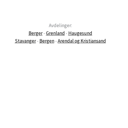
Avdelinger:
Berger
-
Grenland
-
Haugesund
Stavanger
-
Bergen
-
Arendal og Kristiansand