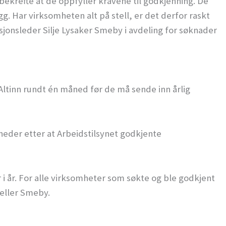
ekrefte at de oppfyller kravene til godkjenning. De
. Har virksomheten alt på stell, er det derfor raskt
ksjonsleder Silje Lysaker Smeby i avdeling for søknader
 Altinn rundt én måned før de må sende inn årlig
åneder etter at Arbeidstilsynet godkjente
r i år. For alle virksomheter som søkte og ble godkjent
rteller Smeby.