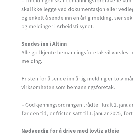
– I meldingen skal bemanningsforetakene kun b
skal ikke legge ved dokumentasjon eller vedlegg
og enkelt å sende inn en årlig melding, sier se
og meldinger i Arbeidstilsynet.
Sendes inn i Altinn
Alle godkjente bemanningsforetak vil varsles i
melding.
Fristen for å sende inn årlig melding er tolv m
virksomheten som bemanningsforetak.
– Godkjenningsordningen trådte i kraft 1. janua
før den tid, er fristen satt til 1. januar 2025, fo
Nødvendig for å drive med lovlig utleie