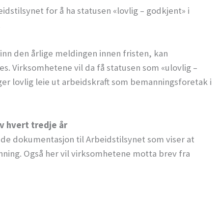
stilsynet for å ha statusen «lovlig – godkjent» i
.
nn den årlige meldingen innen fristen, kan
es. Virksomhetene vil da få statusen som «ulovlig –
ger lovlig leie ut arbeidskraft som bemanningsforetak i
 hvert tredje år
de dokumentasjon til Arbeidstilsynet som viser at
enning. Også her vil virksomhetene motta brev fra