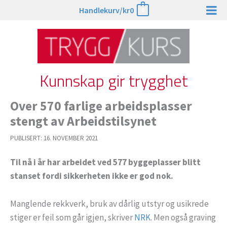
Hopp
Handlekurv/
kr
0
0
rett
til
innholdet
Kunnskap gir trygghet
Over 570 farlige arbeidsplasser
stengt av Arbeidstilsynet
PUBLISERT:
16. NOVEMBER 2021
Til nå i år har arbeidet ved 577 byggeplasser blitt
stanset fordi sikkerheten ikke er god nok.
Manglende rekkverk, bruk av dårlig utstyr og usikrede
stiger er feil som går igjen, skriver
NRK
. Men også graving