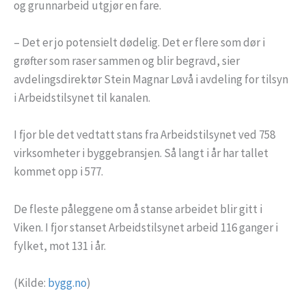
og grunnarbeid utgjør en fare.
– Det er jo potensielt dødelig. Det er flere som dør i
grøfter som raser sammen og blir begravd, sier
avdelingsdirektør Stein Magnar Løvå i avdeling for tilsyn
i Arbeidstilsynet til kanalen.
I fjor ble det vedtatt stans fra Arbeidstilsynet ved 758
virksomheter i byggebransjen. Så langt i år har tallet
kommet opp i 577.
De fleste påleggene om å stanse arbeidet blir gitt i
Viken. I fjor stanset Arbeidstilsynet arbeid 116 ganger i
fylket, mot 131 i år.
(Kilde:
bygg.no
)