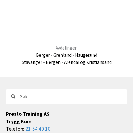
Avdelinger:
Berger
-
Grenland
-
Haugesund
Stavanger
-
Bergen
-
Arendal og Kristiansand
Søk
Søk
Presto Training AS
Trygg Kurs
Telefon:
21 54 40 10