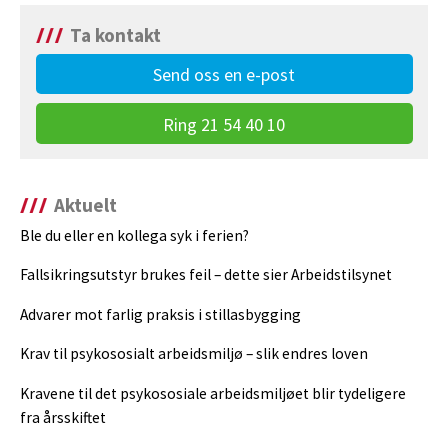
Ta kontakt
Send oss en e-post
Ring 21 54 40 10
Aktuelt
Ble du eller en kollega syk i ferien?
Fallsikringsutstyr brukes feil – dette sier Arbeidstilsynet
Advarer mot farlig praksis i stillasbygging
Krav til psykososialt arbeidsmiljø – slik endres loven
Kravene til det psykososiale arbeidsmiljøet blir tydeligere
fra årsskiftet