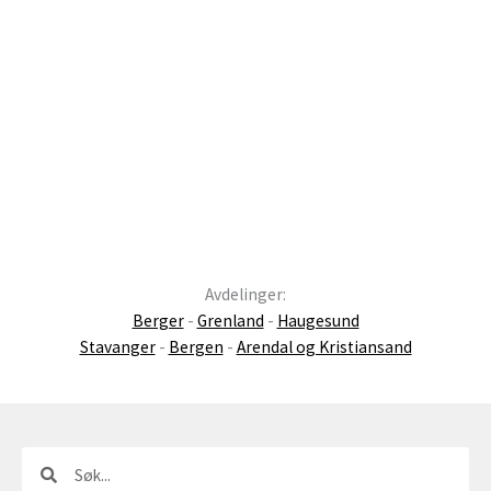
Avdelinger:
Berger
-
Grenland
-
Haugesund
Stavanger
-
Bergen
-
Arendal og Kristiansand
Søk
Søk