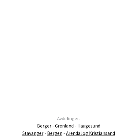
Avdelinger:
Berger
-
Grenland
-
Haugesund
Stavanger
-
Bergen
-
Arendal og Kristiansand