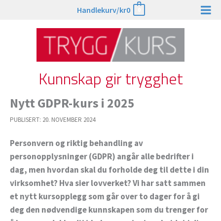
Hopp
Handlekurv/
kr
0
0
rett
til
innholdet
Kunnskap gir trygghet
Nytt GDPR-kurs i 2025
PUBLISERT:
20. NOVEMBER 2024
Personvern og riktig behandling av
personopplysninger (GDPR) angår alle bedrifter i
dag, men hvordan skal du forholde deg til dette i din
virksomhet? Hva sier lovverket? Vi har satt sammen
et nytt kursopplegg som går over to dager for å gi
deg den nødvendige kunnskapen som du trenger for