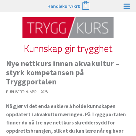
Hopp
Handlekurv/
kr
0
0
rett
til
innholdet
Kunnskap gir trygghet
Nye nettkurs innen akvakultur –
styrk kompetansen på
Tryggportalen
PUBLISERT:
9. APRIL 2025
Nå gjør vi det enda enklere å holde kunnskapen
oppdatert i akvakulturnæringen. På Tryggportalen
finner du nå tre nye nettkurs skreddersydd for
oppdrettsbransjen, slik at du kan lære når og hvor