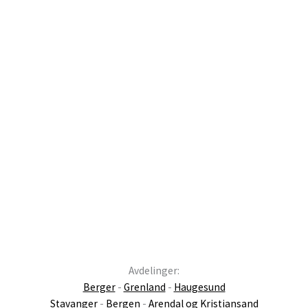
Avdelinger:
Berger
-
Grenland
-
Haugesund
Stavanger
-
Bergen
-
Arendal og Kristiansand