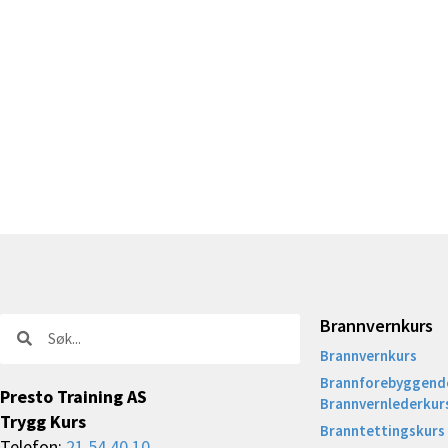
Brannvernkurs
Søk
Søk
Brannvernkurs
Brannforebyggende
Presto Training AS
Brannvernlederkur
Trygg Kurs
Branntettingskurs
Telefon:
21 54 40 10