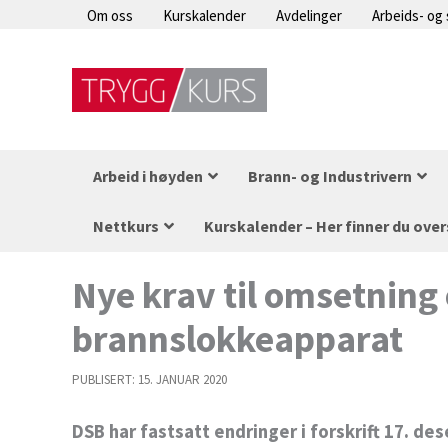
Hopp
Om oss
Kurskalender
Avdelinger
Arbeids- og
rett
til
innholdet
Arbeid i høyden
Brann- og Industrivern
Nettkurs
Kurskalender – Her finner du over
Nye krav til omsetning
brannslokkeapparat
PUBLISERT:
15. JANUAR 2020
DSB har fastsatt endringer i forskrift 17. d