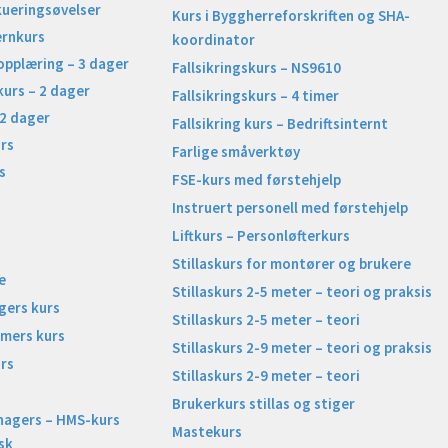
kueringsøvelser
Kurs i Byggherreforskriften og SHA-
ernkurs
koordinator
opplæring – 3 dager
Fallsikringskurs – NS9610
kurs – 2 dager
Fallsikringskurs – 4 timer
 2 dager
Fallsikring kurs – Bedriftsinternt
rs
Farlige småverktøy
s
FSE-kurs med førstehjelp
Instruert personell med førstehjelp
Liftkurs – Personløfterkurs
Stillaskurs for montører og brukere
e
Stillaskurs 2-5 meter – teori og praksis
gers kurs
Stillaskurs 2-5 meter – teori
imers kurs
Stillaskurs 2-9 meter – teori og praksis
rs
Stillaskurs 2-9 meter – teori
Brukerkurs stillas og stiger
nagers – HMS-kurs
Mastekurs
sk