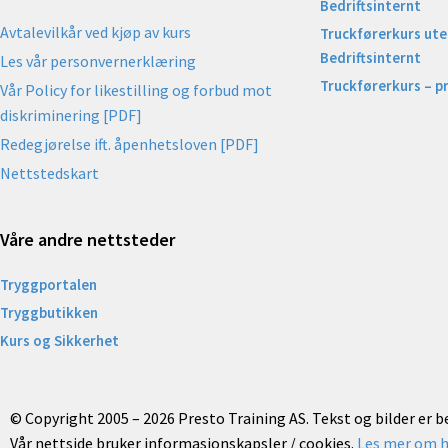
Bedriftsinternt
Avtalevilkår ved kjøp av kurs
Truckførerkurs uten
Bedriftsinternt
Les vår personvernerklæring
Truckførerkurs – p
Vår Policy for likestilling og forbud mot
diskriminering [PDF]
Redegjørelse ift. åpenhetsloven [PDF]
Nettstedskart
Våre andre nettsteder
Tryggportalen
Tryggbutikken
Kurs og Sikkerhet
© Copyright 2005 – 2026 Presto Training AS. Tekst og bilder er 
Vår nettside bruker informasjonskapsler / cookies.
Les mer om h