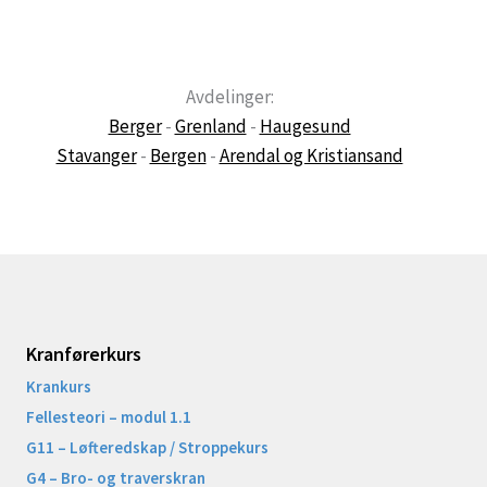
Avdelinger:
Berger
-
Grenland
-
Haugesund
Stavanger
-
Bergen
-
Arendal og Kristiansand
Kranførerkurs
Krankurs
Fellesteori – modul 1.1
G11 – Løfteredskap / Stroppekurs
G4 – Bro- og traverskran