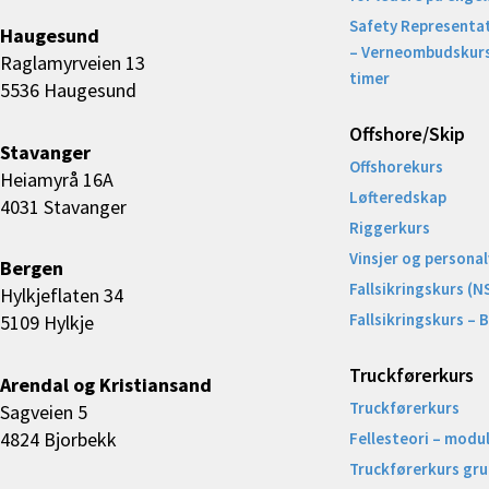
Safety Representat
Haugesund
– Verneombudskurs
Raglamyrveien 13
timer
5536 Haugesund
Offshore/Skip​
Stavanger
Offshorekurs
Heiamyrå 16A
Løfteredskap
4031 Stavanger
Riggerkurs
Vinsjer og personal
Bergen
Fallsikringskurs (N
Hylkjeflaten 34
Fallsikringskurs – 
5109 Hylkje
Truckførerkurs
Arendal og Kristiansand
Truckførerkurs
Sagveien 5
4824 Bjorbekk
Fellesteori – modul
Truckførerkurs gr