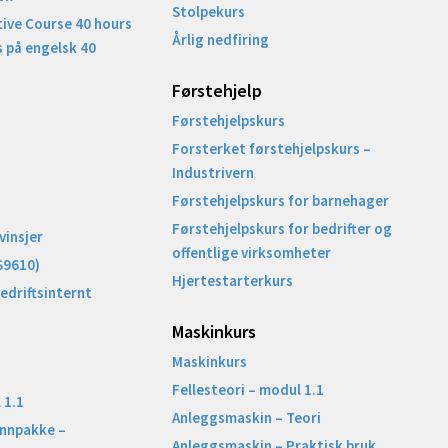
Stolpekurs
ive Course 40 hours
Årlig nedfiring
 på engelsk 40
Førstehjelp
Førstehjelpskurs
Forsterket førstehjelpskurs –
Industrivern
Førstehjelpskurs for barnehager
Førstehjelpskurs for bedrifter og
vinsjer
offentlige virksomheter
S9610)
Hjertestarterkurs
Bedriftsinternt
Maskinkurs
Maskinkurs
Fellesteori – modul 1.1
 1.1
Anleggsmaskin – Teori
unnpakke –
Anleggsmaskin – Praktisk bruk