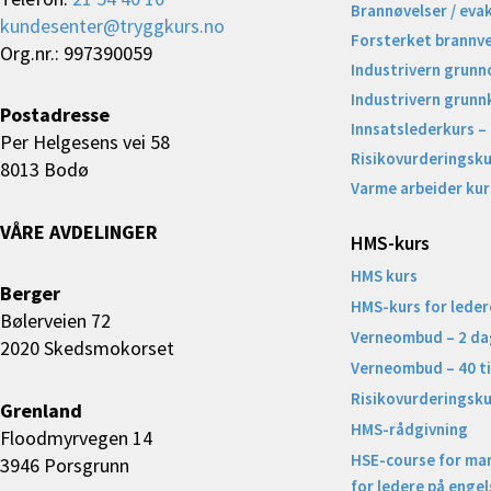
Brannøvelser / eva
kundesenter@tryggkurs.no
Forsterket brannv
Org.nr.: 997390059
Industrivern grunn
Industrivern grunn
Postadresse
Innsatslederkurs –
Per Helgesens vei 58
Risikovurderingsku
8013 Bodø
Varme arbeider kur
VÅRE AVDELINGER
HMS-kurs
HMS kurs
Berger
HMS-kurs for leder
Bølerveien 72
Verneombud – 2 da
2020 Skedsmokorset
Verneombud – 40 t
Risikovurderingsku
Grenland
HMS-rådgivning
Floodmyrvegen 14
HSE-course for ma
3946 Porsgrunn
for ledere på engel