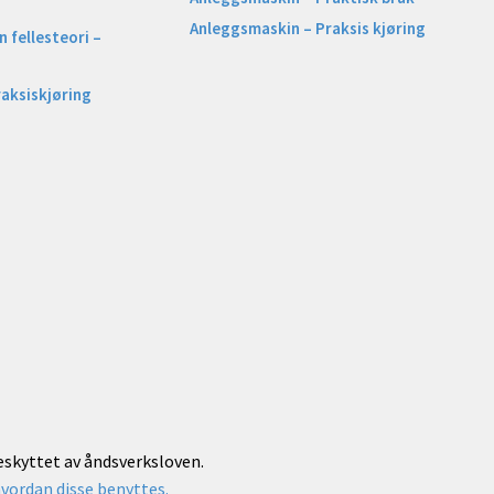
Anleggsmaskin – Praksis kjøring
 fellesteori –
raksiskjøring
beskyttet av åndsverksloven.
vordan disse benyttes.