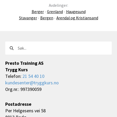
Avdelinger:
Berger
-
Grenland
-
Haugesund
Stavanger
-
Bergen
-
Arendal og Kristiansand
Søk
Søk
Presto Training AS
Trygg Kurs
Telefon:
21 54 40 10
kundesenter@tryggkurs.no
Org.nr.: 997390059
Postadresse
Per Helgesens vei 58