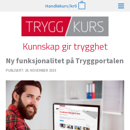
Hopp
Handlekurv/
kr
0
0
rett
til
innholdet
Kunnskap gir trygghet
Ny funksjonalitet på Tryggportalen
PUBLISERT:
26. NOVEMBER 2019