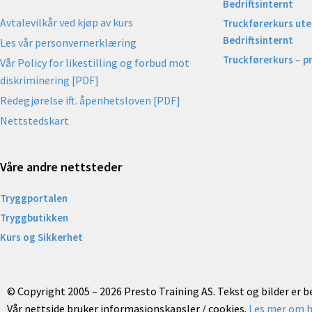
Bedriftsinternt
Avtalevilkår ved kjøp av kurs
Truckførerkurs uten
Bedriftsinternt
Les vår personvernerklæring
Truckførerkurs – p
Vår Policy for likestilling og forbud mot
diskriminering [PDF]
Redegjørelse ift. åpenhetsloven [PDF]
Nettstedskart
Våre andre nettsteder
Tryggportalen
Tryggbutikken
Kurs og Sikkerhet
© Copyright 2005 – 2026 Presto Training AS. Tekst og bilder er 
Vår nettside bruker informasjonskapsler / cookies.
Les mer om h