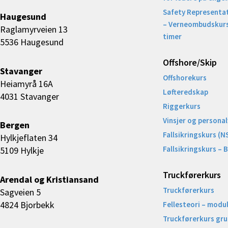
Safety Representat
Haugesund
– Verneombudskurs
Raglamyrveien 13
timer
5536 Haugesund
Offshore/Skip​
Stavanger
Offshorekurs
Heiamyrå 16A
Løfteredskap
4031 Stavanger
Riggerkurs
Vinsjer og personal
Bergen
Fallsikringskurs (N
Hylkjeflaten 34
Fallsikringskurs – 
5109 Hylkje
Truckførerkurs
Arendal og Kristiansand
Truckførerkurs
Sagveien 5
4824 Bjorbekk
Fellesteori – modul
Truckførerkurs gr