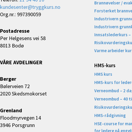
Brannøvelser / eva
kundesenter@tryggkurs.no
Forsterket brannv
Org.nr.: 997390059
Industrivern grunn
Industrivern grunn
Postadresse
Innsatslederkurs –
Per Helgesens vei 58
Risikovurderingsku
8013 Bodø
Varme arbeider kur
VÅRE AVDELINGER
HMS-kurs
HMS kurs
Berger
HMS-kurs for leder
Bølerveien 72
Verneombud – 2 da
2020 Skedsmokorset
Verneombud – 40 t
Risikovurderingsku
Grenland
HMS-rådgivning
Floodmyrvegen 14
HSE-course for ma
3946 Porsgrunn
for ledere på engel