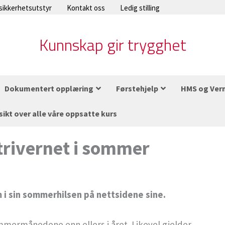
 sikkerhetsutstyr
Kontakt oss
Ledig stilling
Kunnskap gir trygghet
Dokumentert opplæring
Førstehjelp
HMS og Ver
sikt over alle våre oppsatte kurs
trivernet i sommer
m i sin sommerhilsen på nettsidene sine.
ommermånedene enn ellers i året. Likevel gjelder