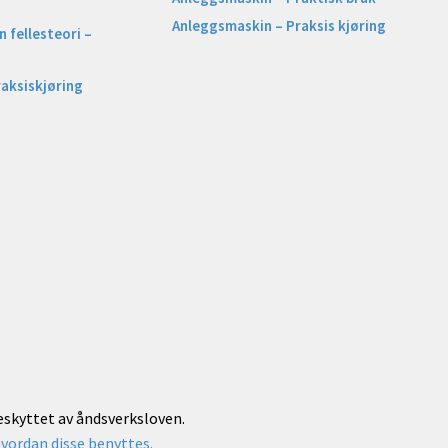
Anleggsmaskin – Praksis kjøring
 fellesteori –
raksiskjøring
beskyttet av åndsverksloven.
vordan disse benyttes.