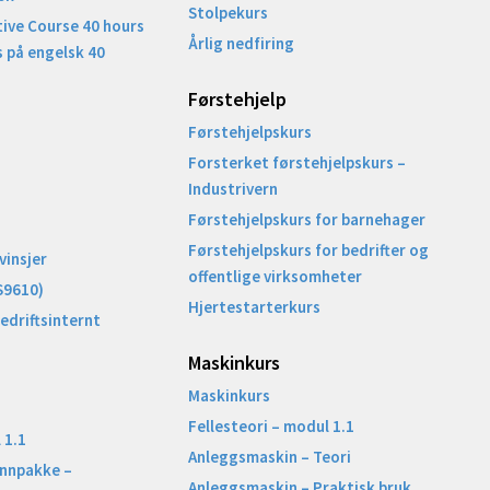
Stolpekurs
ive Course 40 hours
Årlig nedfiring
 på engelsk 40
Førstehjelp
Førstehjelpskurs
Forsterket førstehjelpskurs –
Industrivern
Førstehjelpskurs for barnehager
Førstehjelpskurs for bedrifter og
vinsjer
offentlige virksomheter
S9610)
Hjertestarterkurs
Bedriftsinternt
Maskinkurs
Maskinkurs
Fellesteori – modul 1.1
 1.1
Anleggsmaskin – Teori
unnpakke –
Anleggsmaskin – Praktisk bruk