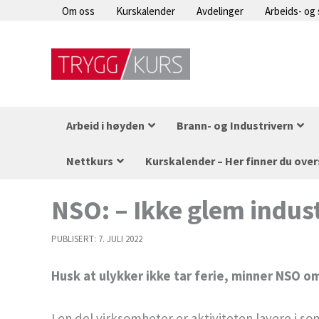
Hopp
Om oss
Kurskalender
Avdelinger
Arbeids- og
rett
til
innholdet
Arbeid i høyden
Brann- og Industrivern
Nettkurs
Kurskalender – Her finner du over
NSO: – Ikke glem indus
PUBLISERT:
7. JULI 2022
Husk at ulykker ikke tar ferie, minner NSO o
I en del virksomheter er aktiviteten lavere i s