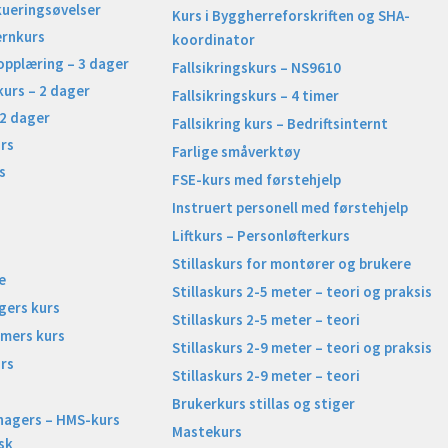
kueringsøvelser
Kurs i Byggherreforskriften og SHA-
ernkurs
koordinator
opplæring – 3 dager
Fallsikringskurs – NS9610
kurs – 2 dager
Fallsikringskurs – 4 timer
 2 dager
Fallsikring kurs – Bedriftsinternt
rs
Farlige småverktøy
s
FSE-kurs med førstehjelp
Instruert personell med førstehjelp
Liftkurs – Personløfterkurs
Stillaskurs for montører og brukere
e
Stillaskurs 2-5 meter – teori og praksis
gers kurs
Stillaskurs 2-5 meter – teori
imers kurs
Stillaskurs 2-9 meter – teori og praksis
rs
Stillaskurs 2-9 meter – teori
Brukerkurs stillas og stiger
nagers – HMS-kurs
Mastekurs
sk