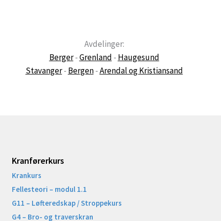
Avdelinger:
Berger
-
Grenland
-
Haugesund
Stavanger
-
Bergen
-
Arendal og Kristiansand
Kranførerkurs
Krankurs
Fellesteori – modul 1.1
G11 – Løfteredskap / Stroppekurs
G4 – Bro- og traverskran