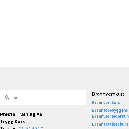
Brannvernkurs
Søk
Søk
Brannvernkurs
Brannforebyggende
Presto Training AS
Brannvernlederkur
Trygg Kurs
Branntettingskurs
Telefon:
21 54 40 10