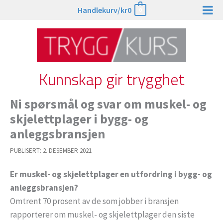
Hopp
Handlekurv/
kr
0
0
rett
til
innholdet
Kunnskap gir trygghet
Ni spørsmål og svar om muskel- og
skjelettplager i bygg- og
anleggsbransjen
PUBLISERT:
2. DESEMBER 2021
Er muskel- og skjelettplager en utfordring i bygg- og
anleggsbransjen?
Omtrent 70 prosent av de som jobber i bransjen
rapporterer om muskel- og skjelettplager den siste