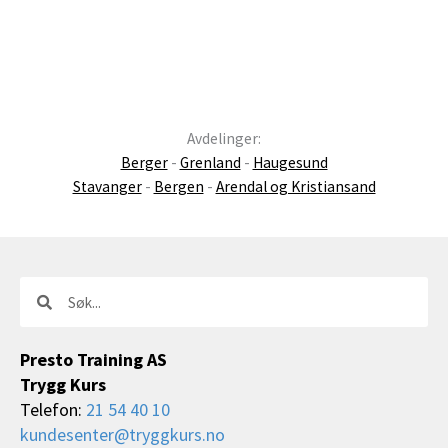
Avdelinger:
Berger
-
Grenland
-
Haugesund
Stavanger
-
Bergen
-
Arendal og Kristiansand
Søk
Søk
Presto Training AS
Trygg Kurs
Telefon:
21 54 40 10
kundesenter@tryggkurs.no