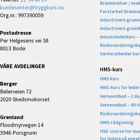
Brannøvelser / eva
kundesenter@tryggkurs.no
Forsterket brannv
Org.nr.: 997390059
Industrivern grunn
Industrivern grunn
Postadresse
Innsatslederkurs –
Per Helgesens vei 58
Risikovurderingsku
8013 Bodø
Varme arbeider kur
VÅRE AVDELINGER
HMS-kurs
HMS kurs
Berger
HMS-kurs for leder
Bølerveien 72
Verneombud – 2 da
2020 Skedsmokorset
Verneombud – 40 t
Risikovurderingsku
Grenland
HMS-rådgivning
Floodmyrvegen 14
HSE-course for ma
3946 Porsgrunn
for ledere på engel