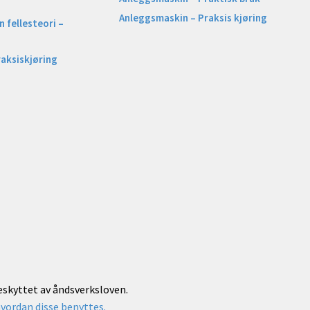
Anleggsmaskin – Praksis kjøring
 fellesteori –
raksiskjøring
beskyttet av åndsverksloven.
vordan disse benyttes.