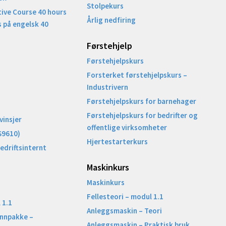
Stolpekurs
ive Course 40 hours
Årlig nedfiring
 på engelsk 40
Førstehjelp
Førstehjelpskurs
Forsterket førstehjelpskurs –
Industrivern
Førstehjelpskurs for barnehager
Førstehjelpskurs for bedrifter og
vinsjer
offentlige virksomheter
S9610)
Hjertestarterkurs
Bedriftsinternt
Maskinkurs
Maskinkurs
Fellesteori – modul 1.1
 1.1
Anleggsmaskin – Teori
unnpakke –
Anleggsmaskin – Praktisk bruk