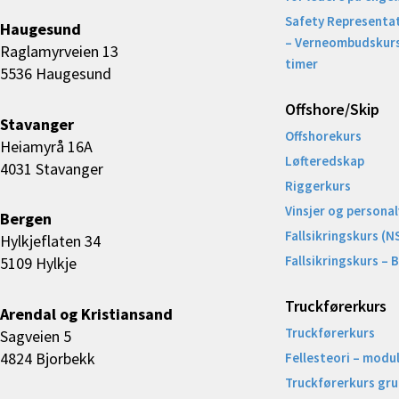
Safety Representat
Haugesund
– Verneombudskurs
Raglamyrveien 13
timer
5536 Haugesund
Offshore/Skip​
Stavanger
Offshorekurs
Heiamyrå 16A
Løfteredskap
4031 Stavanger
Riggerkurs
Vinsjer og personal
Bergen
Fallsikringskurs (N
Hylkjeflaten 34
Fallsikringskurs – 
5109 Hylkje
Truckførerkurs
Arendal og Kristiansand
Truckførerkurs
Sagveien 5
4824 Bjorbekk
Fellesteori – modul
Truckførerkurs gr