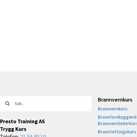
Brannvernkurs
Søk
Søk
Brannvernkurs
Brannforebyggende
Presto Training AS
Brannvernlederkur
Trygg Kurs
Branntettingskurs
Telefon:
21 54 40 10