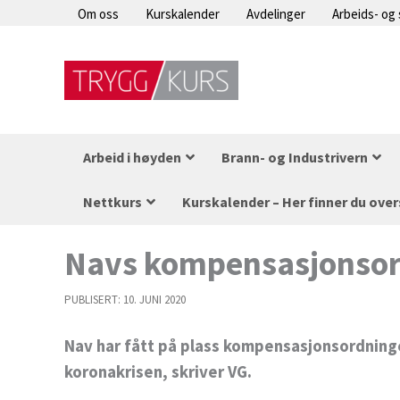
Hopp
Om oss
Kurskalender
Avdelinger
Arbeids- og
rett
til
innholdet
Arbeid i høyden
Brann- og Industrivern
Nettkurs
Kurskalender – Her finner du over
Navs kompensasjonsord
PUBLISERT:
10. JUNI 2020
Nav har fått på plass kompensasjonsordning
koronakrisen, skriver VG.