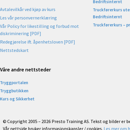
Bedriftsinternt
Avtalevilkår ved kjøp av kurs
Truckførerkurs uten
Bedriftsinternt
Les vår personvernerklæring
Truckførerkurs – p
Vår Policy for likestilling og forbud mot
diskriminering [PDF]
Redegjørelse ift. åpenhetsloven [PDF]
Nettstedskart
Våre andre nettsteder
Tryggportalen
Tryggbutikken
Kurs og Sikkerhet
© Copyright 2005 – 2026 Presto Training AS. Tekst og bilder er 
Vår nettside bruker informasjonskapsler / cookies.
Les mer om h