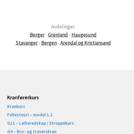
Avdelinger:
Berger
-
Grenland
-
Haugesund
Stavanger
-
Bergen
-
Arendal og Kristiansand
Kranførerkurs
Krankurs
Fellesteori – modul 1.1
G11 – Løfteredskap / Stroppekurs
G4 – Bro- og traverskran