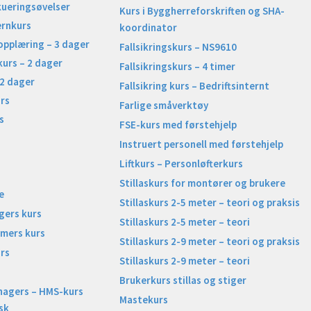
kueringsøvelser
Kurs i Byggherreforskriften og SHA-
ernkurs
koordinator
opplæring – 3 dager
Fallsikringskurs – NS9610
kurs – 2 dager
Fallsikringskurs – 4 timer
 2 dager
Fallsikring kurs – Bedriftsinternt
rs
Farlige småverktøy
s
FSE-kurs med førstehjelp
Instruert personell med førstehjelp
Liftkurs – Personløfterkurs
Stillaskurs for montører og brukere
e
Stillaskurs 2-5 meter – teori og praksis
gers kurs
Stillaskurs 2-5 meter – teori
imers kurs
Stillaskurs 2-9 meter – teori og praksis
rs
Stillaskurs 2-9 meter – teori
Brukerkurs stillas og stiger
nagers – HMS-kurs
Mastekurs
sk