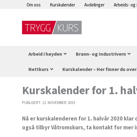
Hopp
Om oss
Kurskalender
Avdelinger
Arbeids- og
rett
til
innholdet
Arbeid i høyden
Brann- og Industrivern
Nettkurs
Kurskalender – Her finner du over
Kurskalender for 1. hal
PUBLISERT:
12. NOVEMBER 2019
Nå er kurskalenderen for 1. halvår 2020 klar o
også tilbyr Våtromskurs, ta kontakt for mer 