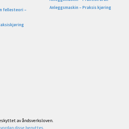
Anleggsmaskin – Praksis kjøring
 fellesteori –
raksiskjøring
beskyttet av åndsverksloven.
vordan disse benyttes.