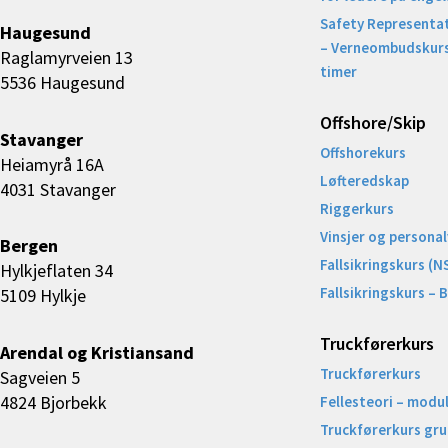
Safety Representat
Haugesund
– Verneombudskurs
Raglamyrveien 13
timer
5536 Haugesund
Offshore/Skip​
Stavanger
Offshorekurs
Heiamyrå 16A
Løfteredskap
4031 Stavanger
Riggerkurs
Vinsjer og personal
Bergen
Fallsikringskurs (N
Hylkjeflaten 34
Fallsikringskurs – 
5109 Hylkje
Truckførerkurs
Arendal og Kristiansand
Truckførerkurs
Sagveien 5
4824 Bjorbekk
Fellesteori – modul
Truckførerkurs gr