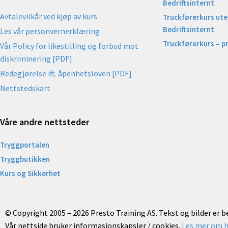
Bedriftsinternt
Avtalevilkår ved kjøp av kurs
Truckførerkurs uten
Bedriftsinternt
Les vår personvernerklæring
Truckførerkurs – p
Vår Policy for likestilling og forbud mot
diskriminering [PDF]
Redegjørelse ift. åpenhetsloven [PDF]
Nettstedskart
Våre andre nettsteder
Tryggportalen
Tryggbutikken
Kurs og Sikkerhet
© Copyright 2005 – 2026 Presto Training AS. Tekst og bilder er 
Vår nettside bruker informasjonskapsler / cookies.
Les mer om h