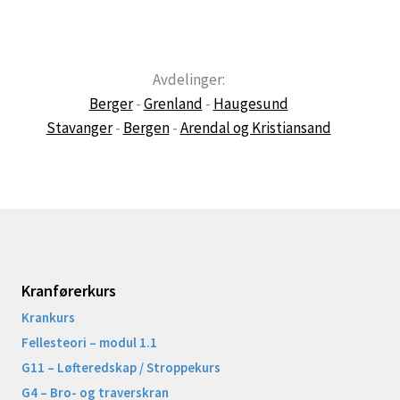
Avdelinger:
Berger
-
Grenland
-
Haugesund
Stavanger
-
Bergen
-
Arendal og Kristiansand
Kranførerkurs
Krankurs
Fellesteori – modul 1.1
G11 – Løfteredskap / Stroppekurs
G4 – Bro- og traverskran