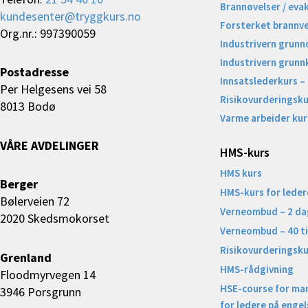
Brannøvelser / eva
kundesenter@tryggkurs.no
Forsterket brannv
Org.nr.: 997390059
Industrivern grunn
Industrivern grunn
Postadresse
Innsatslederkurs –
Per Helgesens vei 58
Risikovurderingsku
8013 Bodø
Varme arbeider kur
VÅRE AVDELINGER
HMS-kurs
HMS kurs
Berger
HMS-kurs for leder
Bølerveien 72
Verneombud – 2 da
2020 Skedsmokorset
Verneombud – 40 t
Risikovurderingsku
Grenland
HMS-rådgivning
Floodmyrvegen 14
HSE-course for ma
3946 Porsgrunn
for ledere på engel