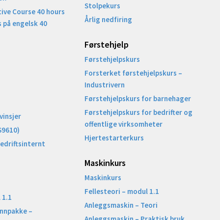
Stolpekurs
ive Course 40 hours
Årlig nedfiring
 på engelsk 40
Førstehjelp
Førstehjelpskurs
Forsterket førstehjelpskurs –
Industrivern
Førstehjelpskurs for barnehager
Førstehjelpskurs for bedrifter og
vinsjer
offentlige virksomheter
S9610)
Hjertestarterkurs
Bedriftsinternt
Maskinkurs
Maskinkurs
Fellesteori – modul 1.1
 1.1
Anleggsmaskin – Teori
unnpakke –
Anleggsmaskin – Praktisk bruk