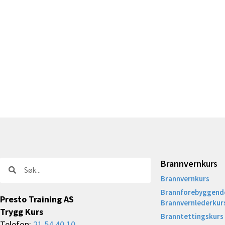
Brannvernkurs
Søk
Søk
Brannvernkurs
Brannforebyggende
Presto Training AS
Brannvernlederkur
Trygg Kurs
Branntettingskurs
Telefon:
21 54 40 10