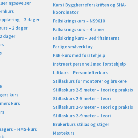
kueringsøvelser
Kurs i Byggherreforskriften og SHA-
ernkurs
koordinator
opplæring – 3 dager
Fallsikringskurs – NS9610
kurs – 2 dager
Fallsikringskurs – 4 timer
 2 dager
Fallsikring kurs – Bedriftsinternt
rs
Farlige småverktøy
s
FSE-kurs med førstehjelp
Instruert personell med førstehjelp
Liftkurs – Personløfterkurs
Stillaskurs for montører og brukere
e
Stillaskurs 2-5 meter – teori og praksis
gers kurs
Stillaskurs 2-5 meter – teori
imers kurs
Stillaskurs 2-9 meter – teori og praksis
rs
Stillaskurs 2-9 meter – teori
Brukerkurs stillas og stiger
nagers – HMS-kurs
Mastekurs
sk