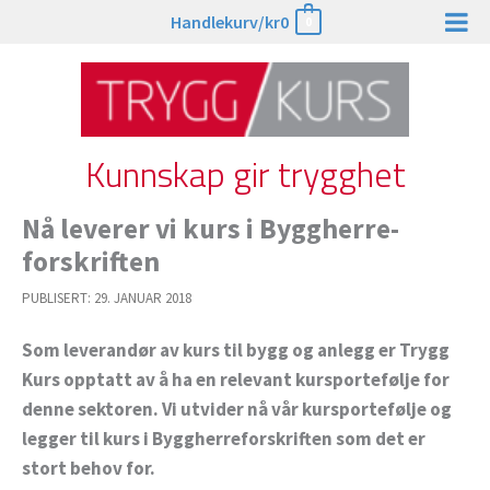
Hopp
Handlekurv/
kr
0
0
rett
til
innholdet
Kunnskap gir trygghet
Nå leverer vi kurs i Byggherre­
forskriften
PUBLISERT:
29. JANUAR 2018
Som leverandør av kurs til bygg og anlegg er Trygg
Kurs opptatt av å ha en relevant kursportefølje for
denne sektoren. Vi utvider nå vår kursportefølje og
legger til kurs i Byggherreforskriften som det er
stort behov for.