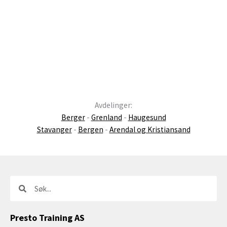
Avdelinger:
Berger
-
Grenland
-
Haugesund
Stavanger
-
Bergen
-
Arendal og Kristiansand
Søk
Søk
Presto Training AS