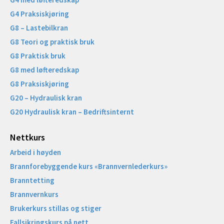
G4 Praksiskjøring
G8 – Lastebilkran
G8 Teori og praktisk bruk
G8 Praktisk bruk
G8 med løfteredskap
G8 Praksiskjøring
G20 – Hydraulisk kran
G20 Hydraulisk kran – Bedriftsinternt
Nettkurs
Arbeid i høyden
Brannforebyggende kurs «Brannvernlederkurs»
Branntetting
Brannvernkurs
Brukerkurs stillas og stiger
Fallsikringskurs på nett