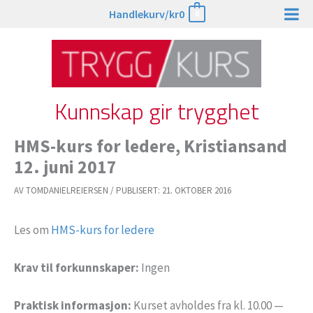
Hopp
Handlekurv/
kr
0
0
rett
til
innholdet
Kunnskap gir trygghet
HMS-kurs for ledere, Kristiansand
12. juni 2017
AV
TOMDANIELREIERSEN
/
PUBLISERT:
21. OKTOBER 2016
Les om
HMS-kurs for ledere
Krav til forkunnskaper:
Ingen
Praktisk informasjon:
Kurset avholdes fra kl. 10.00 —