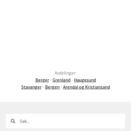
Avdelinger:
Berger
-
Grenland
-
Haugesund
Stavanger
-
Bergen
-
Arendal og Kristiansand
Søk
Søk