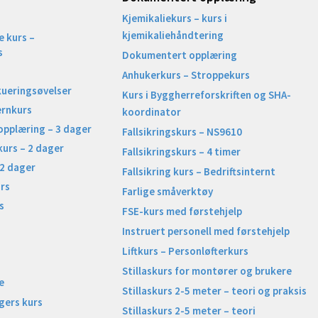
Kjemikaliekurs – kurs i
kjemikaliehåndtering
 kurs –
s
Dokumentert opplæring
Anhukerkurs – Stroppekurs
kueringsøvelser
Kurs i Byggherreforskriften og SHA-
ernkurs
koordinator
opplæring – 3 dager
Fallsikringskurs – NS9610
kurs – 2 dager
Fallsikringskurs – 4 timer
 2 dager
Fallsikring kurs – Bedriftsinternt
rs
Farlige småverktøy
s
FSE-kurs med førstehjelp
Instruert personell med førstehjelp
Liftkurs – Personløfterkurs
Stillaskurs for montører og brukere
e
Stillaskurs 2-5 meter – teori og praksis
gers kurs
Stillaskurs 2-5 meter – teori