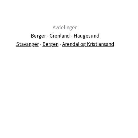
Avdelinger:
Berger
-
Grenland
-
Haugesund
Stavanger
-
Bergen
-
Arendal og Kristiansand