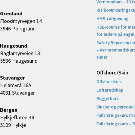
Verneombud – 40 t
Risikovurderingsku
Grenland
HMS-rådgivning
Floodmyrvegen 14
HSE-course for ma
3946 Porsgrunn
for ledere på engel
Safety Representat
Haugesund
– Verneombudskurs
Raglamyrveien 13
timer
5536 Haugesund
Offshore/Skip​
Stavanger
Offshorekurs
Heiamyrå 16A
Løfteredskap
4031 Stavanger
Riggerkurs
Vinsjer og personal
Bergen
Fallsikringskurs (N
Hylkjeflaten 34
Fallsikringskurs – 
5109 Hylkje