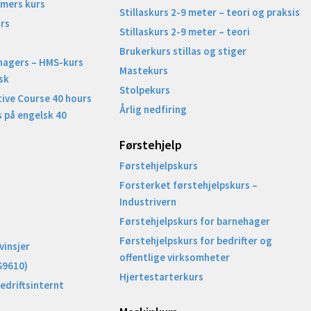
imers kurs
Stillaskurs 2-9 meter – teori og praksis
rs
Stillaskurs 2-9 meter – teori
Brukerkurs stillas og stiger
nagers – HMS-kurs
Mastekurs
sk
Stolpekurs
ive Course 40 hours
Årlig nedfiring
 på engelsk 40
Førstehjelp
Førstehjelpskurs
Forsterket førstehjelpskurs –
Industrivern
Førstehjelpskurs for barnehager
Førstehjelpskurs for bedrifter og
vinsjer
offentlige virksomheter
S9610)
Hjertestarterkurs
Bedriftsinternt