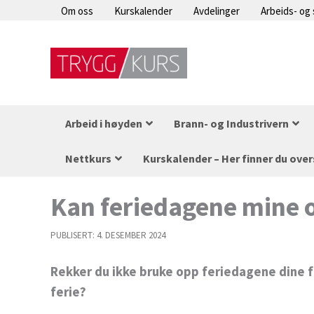
Hopp
Om oss
Kurskalender
Avdelinger
Arbeids- og
rett
til
innholdet
Arbeid i høyden
Brann- og Industrivern
Nettkurs
Kurskalender – Her finner du over
Kan feriedagene mine ov
PUBLISERT:
4. DESEMBER 2024
Rekker du ikke bruke opp feriedagene dine fø
ferie?