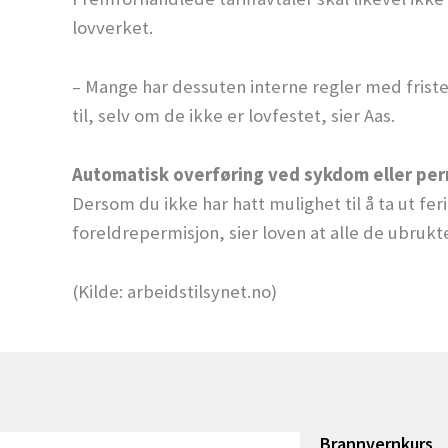
lovverket.
– Mange har dessuten interne regler med frister
til, selv om de ikke er lovfestet, sier Aas.
Automatisk overføring ved sykdom eller per
Dersom du ikke har hatt mulighet til å ta ut fer
foreldrepermisjon, sier loven at alle de ubrukt
(Kilde: arbeidstilsynet.no)
Brannvernkurs
Søk
Søk