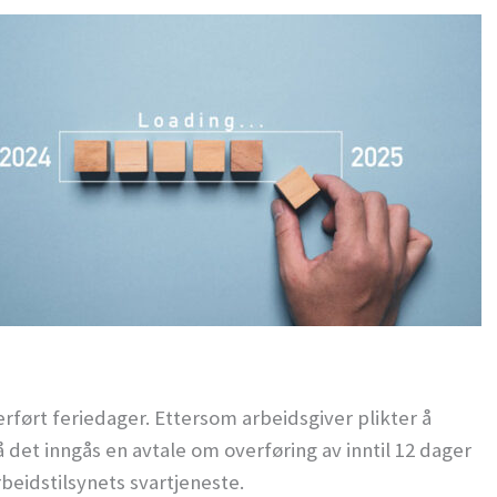
erført feriedager. Ettersom arbeidsgiver plikter å
å det inngås en avtale om overføring av inntil 12 dager
Arbeidstilsynets svartjeneste.