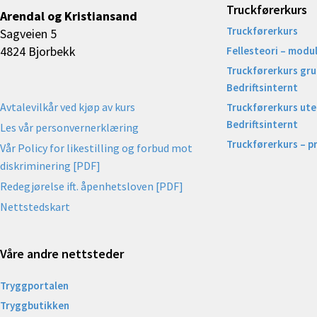
Truckførerkurs
Arendal og Kristiansand
Truckførerkurs
Sagveien 5
4824 Bjorbekk
Fellesteori – modul
Truckførerkurs gr
Bedriftsinternt
Avtalevilkår ved kjøp av kurs
Truckførerkurs uten
Bedriftsinternt
Les vår personvernerklæring
Truckførerkurs – p
Vår Policy for likestilling og forbud mot
diskriminering [PDF]
Redegjørelse ift. åpenhetsloven [PDF]
Nettstedskart
Våre andre nettsteder
Tryggportalen
Tryggbutikken