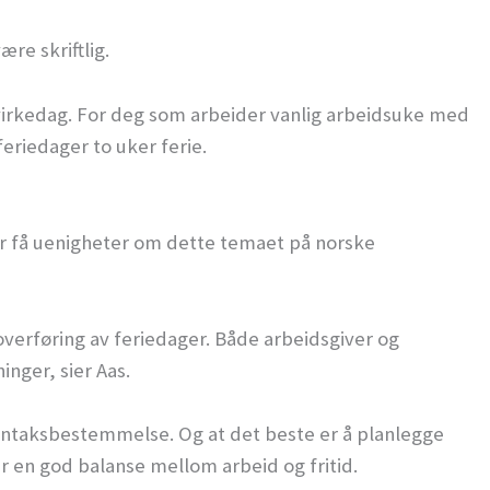
re skriftlig.
virkedag. For deg som arbeider vanlig arbeidsuke med
feriedager to uker ferie.
er få uenigheter om dette temaet på norske
 overføring av feriedager. Både arbeidsgiver og
inger, sier Aas.
 unntaksbestemmelse. Og at det beste er å planlegge
u får en god balanse mellom arbeid og fritid.