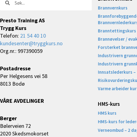
Brannvernkurs
Brannforebyggende
Presto Training AS
Brannvernlederkur
Trygg Kurs
Branntettingskurs
Telefon:
21 54 40 10
Brannøvelser / eva
kundesenter@tryggkurs.no
Forsterket brannv
Org.nr.: 997390059
Industrivern grunn
Industrivern grunn
Postadresse
Innsatslederkurs –
Per Helgesens vei 58
Risikovurderingsku
8013 Bodø
Varme arbeider kur
VÅRE AVDELINGER
HMS-kurs
HMS kurs
Berger
HMS-kurs for leder
Bølerveien 72
Verneombud – 2 da
2020 Skedsmokorset