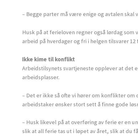
– Begge parter må være enige og avtalen skal væ
Husk på at ferieloven regner også lørdag som 
arbeid på hverdager og fri i helgen tilsvarer 12 
Ikke kime til konflikt
Arbeidstilsynets svartjeneste opplever at det 
arbeidsplasser.
– Det er ikke så ofte vi hører om konflikter om
arbeidstaker ønsker stort sett å finne gode løsn
– Husk likevel på at overføring av ferie er en
slik at all ferie tas ut i løpet av året, slik at d