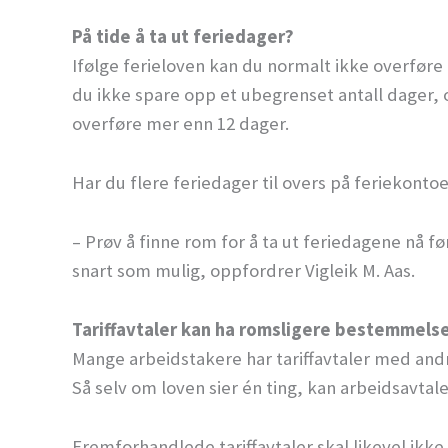
På tide å ta ut feriedager?
Ifølge ferieloven kan du normalt ikke overføre 
du ikke spare opp et ubegrenset antall dager, 
overføre mer enn 12 dager.
Har du flere feriedager til overs på feriekonto
– Prøv å finne rom for å ta ut feriedagene nå f
snart som mulig, oppfordrer Vigleik M. Aas.
Tariffavtaler kan ha romsligere bestemmels
Mange arbeidstakere har tariffavtaler med and
Så selv om loven sier én ting, kan arbeidsavtale
Fremforhandlede tariffavtaler skal likevel ik