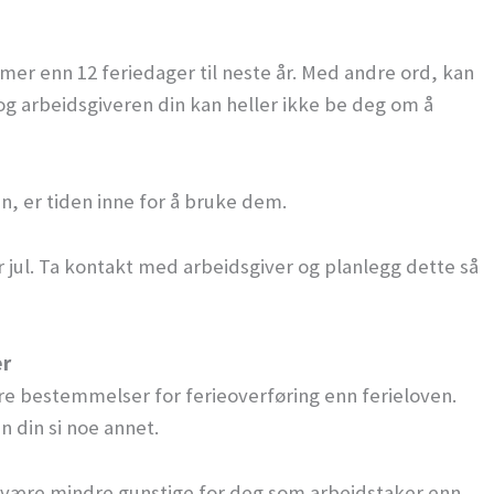
mer enn 12 feriedager til neste år. Med andre ord, kan
og arbeidsgiveren din kan heller ikke be deg om å
en, er tiden inne for å bruke dem.
ør jul. Ta kontakt med arbeidsgiver og planlegg dette så
er
re bestemmelser for ferieoverføring enn ferieloven.
n din si noe annet.
ke være mindre gunstige for deg som arbeidstaker enn