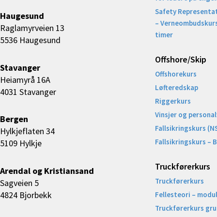
Safety Representat
Haugesund
– Verneombudskurs
Raglamyrveien 13
timer
5536 Haugesund
Offshore/Skip​
Stavanger
Offshorekurs
Heiamyrå 16A
Løfteredskap
4031 Stavanger
Riggerkurs
Vinsjer og personal
Bergen
Fallsikringskurs (N
Hylkjeflaten 34
Fallsikringskurs – 
5109 Hylkje
Truckførerkurs
Arendal og Kristiansand
Truckførerkurs
Sagveien 5
4824 Bjorbekk
Fellesteori – modul
Truckførerkurs gr