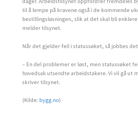
dager. Arbeidstilsynet oppfordrer fremdeles b
til å lempe på kravene også i de kommende uk
bestillingsløsningen, slik at det skal bli enkl
melder tilsynet.
Når det gjelder feil i statussøket, så jobbes d
– En del problemer er løst, men statussøket fe
hovedsak utsendte arbeidstakere. Vi vil gå ut m
skriver tilsynet.
(Kilde:
bygg.no
)