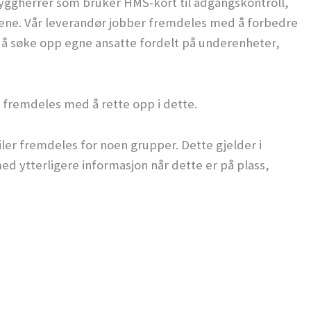
yggherrer som bruker HMS-kort til adgangskontroll,
ene. Vår leverandør jobber fremdeles med å forbedre
ere å søke opp egne ansatte fordelt på underenheter,
et fremdeles med å rette opp i dette.
iler fremdeles for noen grupper. Dette gjelder i
ed ytterligere informasjon når dette er på plass,