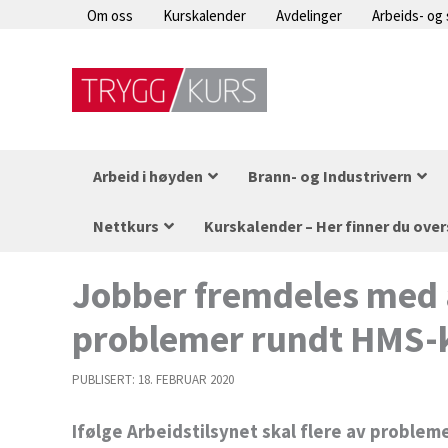
Hopp
Om oss
Kurskalender
Avdelinger
Arbeids- og
rett
til
innholdet
Arbeid i høyden
Brann- og Industrivern
Nettkurs
Kurskalender – Her finner du over
Jobber fremdeles med å
problemer rundt HMS-
PUBLISERT:
18. FEBRUAR 2020
Ifølge Arbeidstilsynet skal flere av problem