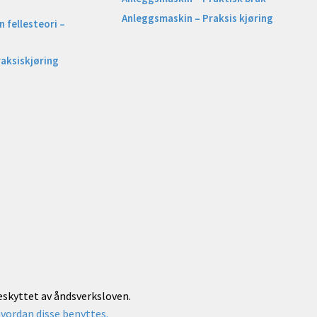
Anleggsmaskin – Praksis kjøring
 fellesteori –
raksiskjøring
beskyttet av åndsverksloven.
vordan disse benyttes.