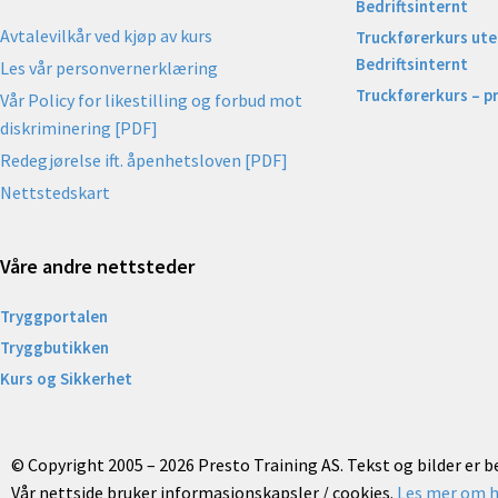
Bedriftsinternt
Avtalevilkår ved kjøp av kurs
Truckførerkurs uten
Bedriftsinternt
Les vår personvernerklæring
Truckførerkurs – p
Vår Policy for likestilling og forbud mot
diskriminering [PDF]
Redegjørelse ift. åpenhetsloven [PDF]
Nettstedskart
Våre andre nettsteder
Tryggportalen
Tryggbutikken
Kurs og Sikkerhet
© Copyright 2005 – 2026 Presto Training AS. Tekst og bilder er 
Vår nettside bruker informasjonskapsler / cookies.
Les mer om h