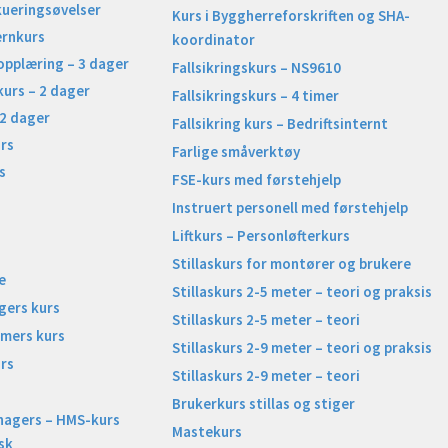
kueringsøvelser
Kurs i Byggherreforskriften og SHA-
ernkurs
koordinator
opplæring – 3 dager
Fallsikringskurs – NS9610
kurs – 2 dager
Fallsikringskurs – 4 timer
 2 dager
Fallsikring kurs – Bedriftsinternt
rs
Farlige småverktøy
s
FSE-kurs med førstehjelp
Instruert personell med førstehjelp
Liftkurs – Personløfterkurs
Stillaskurs for montører og brukere
e
Stillaskurs 2-5 meter – teori og praksis
gers kurs
Stillaskurs 2-5 meter – teori
imers kurs
Stillaskurs 2-9 meter – teori og praksis
rs
Stillaskurs 2-9 meter – teori
Brukerkurs stillas og stiger
nagers – HMS-kurs
Mastekurs
sk