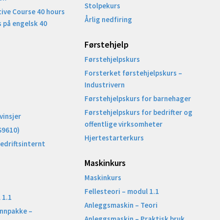
Stolpekurs
ive Course 40 hours
Årlig nedfiring
 på engelsk 40
Førstehjelp
Førstehjelpskurs
Forsterket førstehjelpskurs –
Industrivern
Førstehjelpskurs for barnehager
Førstehjelpskurs for bedrifter og
vinsjer
offentlige virksomheter
S9610)
Hjertestarterkurs
Bedriftsinternt
Maskinkurs
Maskinkurs
Fellesteori – modul 1.1
 1.1
Anleggsmaskin – Teori
unnpakke –
Anleggsmaskin – Praktisk bruk