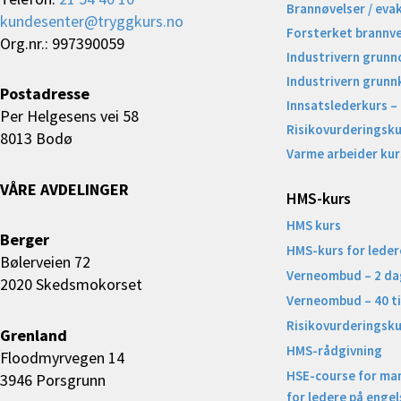
Brannøvelser / eva
kundesenter@tryggkurs.no
Forsterket brannv
Org.nr.: 997390059
Industrivern grunn
Industrivern grunn
Postadresse
Innsatslederkurs –
Per Helgesens vei 58
Risikovurderingsku
8013 Bodø
Varme arbeider kur
VÅRE AVDELINGER
HMS-kurs
HMS kurs
Berger
HMS-kurs for leder
Bølerveien 72
Verneombud – 2 da
2020 Skedsmokorset
Verneombud – 40 t
Risikovurderingsku
Grenland
HMS-rådgivning
Floodmyrvegen 14
HSE-course for ma
3946 Porsgrunn
for ledere på engel