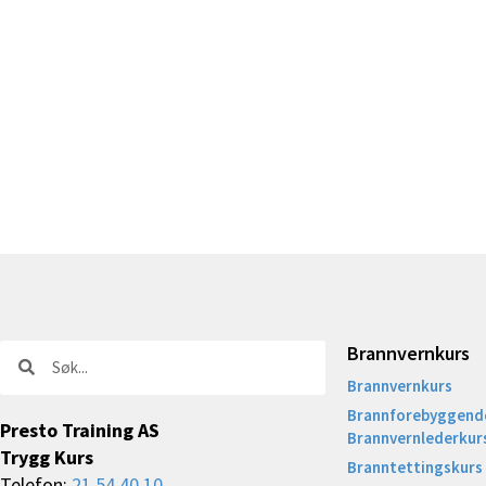
Brannvernkurs
Søk
Søk
Brannvernkurs
Brannforebyggende
Presto Training AS
Brannvernlederkur
Trygg Kurs
Branntettingskurs
Telefon:
21 54 40 10