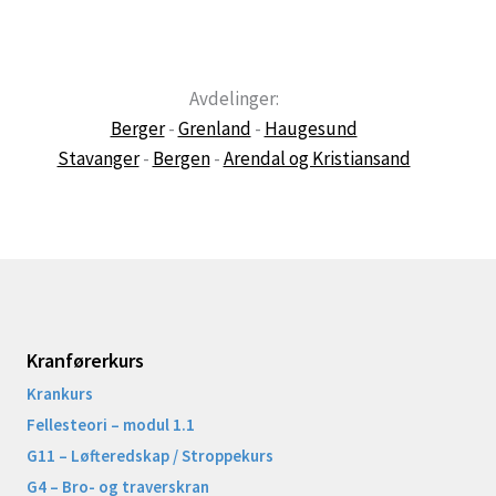
Avdelinger:
Berger
-
Grenland
-
Haugesund
Stavanger
-
Bergen
-
Arendal og Kristiansand
Kranførerkurs
Krankurs
Fellesteori – modul 1.1
G11 – Løfteredskap / Stroppekurs
G4 – Bro- og traverskran