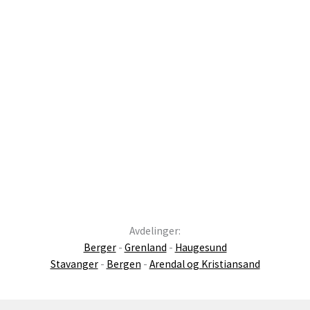
Avdelinger:
Berger
-
Grenland
-
Haugesund
Stavanger
-
Bergen
-
Arendal og Kristiansand