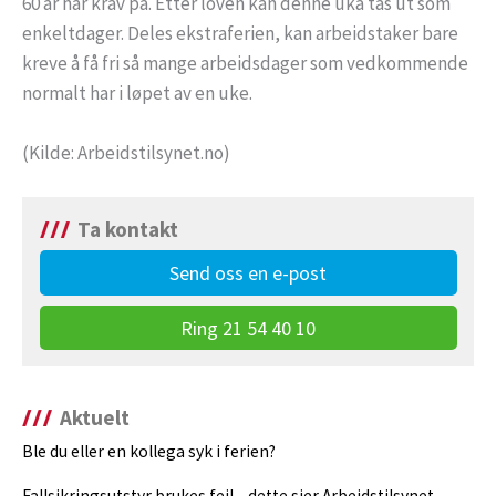
60 år har krav på. Etter loven kan denne uka tas ut som
enkeltdager. Deles ekstraferien, kan arbeidstaker bare
kreve å få fri så mange arbeidsdager som vedkommende
normalt har i løpet av en uke.
(Kilde: Arbeidstilsynet.no)
Ta kontakt
Send oss en e-post
Ring 21 54 40 10
Aktuelt
Ble du eller en kollega syk i ferien?
Fallsikringsutstyr brukes feil – dette sier Arbeidstilsynet