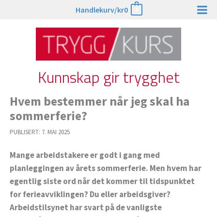
Hopp
Handlekurv/
kr
0
0
rett
til
innholdet
Kunnskap gir trygghet
Hvem bestemmer når jeg skal ha
sommerferie?
PUBLISERT:
7. MAI 2025
Mange arbeidstakere er godt i gang med
planleggingen av årets sommerferie. Men hvem har
egentlig siste ord når det kommer til tidspunktet
for ferieavviklingen? Du eller arbeidsgiver?
Arbeidstilsynet har svart på de vanligste