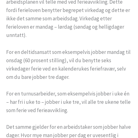
arbeidsplanen vil telle med ved ferieavvikling. Dette
fordi ferieloven benytter begrepet virkedag og dette er
ikke det samme som arbeidsdag. Virkedag etter
ferieloven er mandag – lørdag (søndag og helligdager
unntatt).
For en deltidsansatt som eksempelvis jobber mandag til
onsdag (60 prosent stilling), vil du benytte seks
virkedager ferie ved en kalenderukes feriefravær, selv
om du bare jobber tre dager.
For en turnusarbeider, som eksempelvis jobber i uke én
– har fri i uke to – jobber i uke tre, vil alle tre ukene telle
som ferie ved ferieavvikling.
Det samme gjelder for en arbeidstaker som jobber halve
dager. Hvor mye man jobber per dag er uvesentlig i