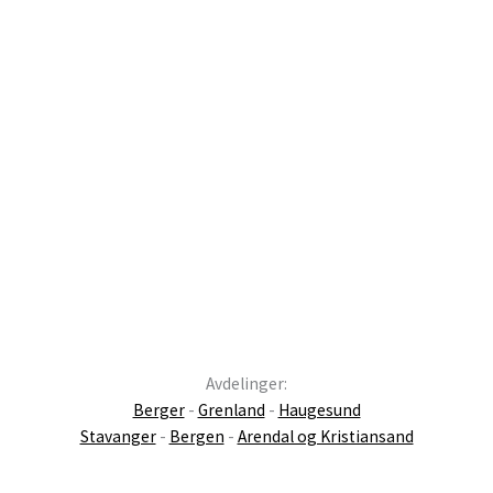
Avdelinger:
Berger
-
Grenland
-
Haugesund
Stavanger
-
Bergen
-
Arendal og Kristiansand