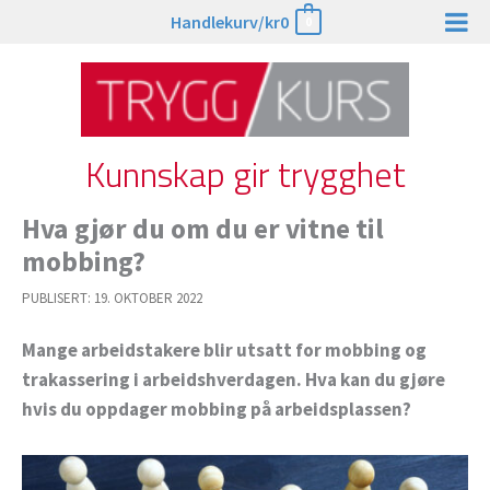
Hopp
Handlekurv/
kr
0
0
rett
til
innholdet
Kunnskap gir trygghet
Hva gjør du om du er vitne til
mobbing?
PUBLISERT:
19. OKTOBER 2022
Mange arbeidstakere blir utsatt for mobbing og
trakassering i arbeidshverdagen. Hva kan du gjøre
hvis du oppdager mobbing på arbeidsplassen?