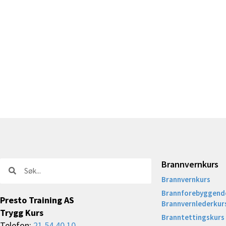
Brannvernkurs
Søk
Søk
Brannvernkurs
Brannforebyggende
Presto Training AS
Brannvernlederkur
Trygg Kurs
Branntettingskurs
Telefon:
21 54 40 10