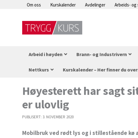
Hopp
Om oss
Kurskalender
Avdelinger
Arbeids- og
rett
til
innholdet
Arbeid i høyden
Brann- og Industrivern
Nettkurs
Kurskalender – Her finner du over
Høyesterett har sagt sit
er ulovlig
PUBLISERT:
3. NOVEMBER 2020
Mobilbruk ved rødt lys og i stillestående kø