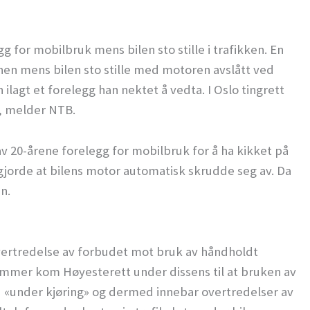
g for mobilbruk mens bilen sto stille i trafikken. En
nen mens bilen sto stille med motoren avslått ved
 ilagt et forelegg han nektet å vedta. I Oslo tingrett
r, melder NTB.
av 20-årene forelegg for mobilbruk for å ha kikket på
gjorde at bilens motor automatisk skrudde seg av. Da
n.
 overtredelse av forbudet mot bruk av håndholdt
emmer kom Høyesterett under dissens til at bruken av
d «under kjøring» og dermed innebar overtredelser av