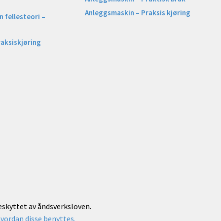
Anleggsmaskin – Praksis kjøring
 fellesteori –
raksiskjøring
beskyttet av åndsverksloven.
vordan disse benyttes.