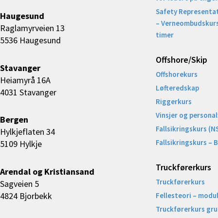
Safety Representat
Haugesund
– Verneombudskurs
Raglamyrveien 13
timer
5536 Haugesund
Offshore/Skip​
Stavanger
Offshorekurs
Heiamyrå 16A
Løfteredskap
4031 Stavanger
Riggerkurs
Vinsjer og personal
Bergen
Fallsikringskurs (N
Hylkjeflaten 34
Fallsikringskurs – 
5109 Hylkje
Truckførerkurs
Arendal og Kristiansand
Truckførerkurs
Sagveien 5
4824 Bjorbekk
Fellesteori – modul
Truckførerkurs gr