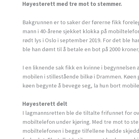
Høyesterett med tre mot to stemmer.
Bakgrunnen er to saker der førerne fikk foreleg
mann i 40-årene sjekket klokka på mobiltelefo
rødt lys i Oslo i september 2019. For det ble han
ble han dømt til å betale en bot på 2000 krone
I en liknende sak fikk en kvinne i begynnelsen 
mobilen i stillestående bilkø i Drammen. Køen 
køen begynte å bevege seg, la hun bort mobile
Høyesterett delt
I lagmannsretten ble de tiltalte frifunnet for
mobiltelefon under kjøring. Med tre mot to st
mobiltelefonen i begge tilfellene hadde skjed