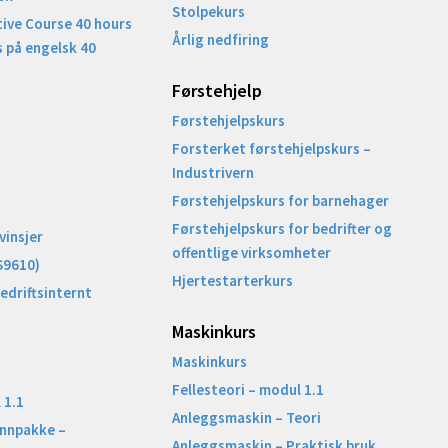
Stolpekurs
ive Course 40 hours
Årlig nedfiring
 på engelsk 40
Førstehjelp
Førstehjelpskurs
Forsterket førstehjelpskurs –
Industrivern
Førstehjelpskurs for barnehager
Førstehjelpskurs for bedrifter og
vinsjer
offentlige virksomheter
S9610)
Hjertestarterkurs
Bedriftsinternt
Maskinkurs
Maskinkurs
Fellesteori – modul 1.1
 1.1
Anleggsmaskin – Teori
unnpakke –
Anleggsmaskin – Praktisk bruk