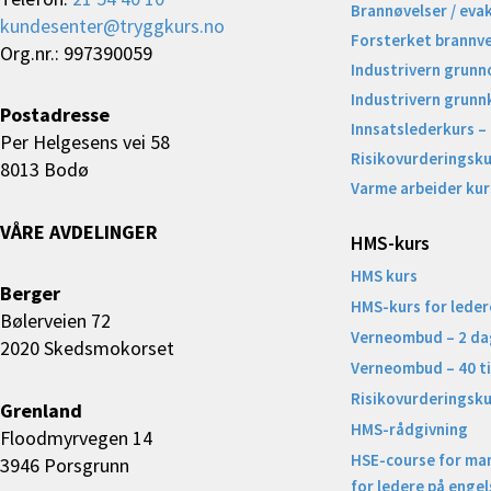
Brannøvelser / eva
kundesenter@tryggkurs.no
Forsterket brannv
Org.nr.: 997390059
Industrivern grunn
Industrivern grunn
Postadresse
Innsatslederkurs –
Per Helgesens vei 58
Risikovurderingsku
8013 Bodø
Varme arbeider kur
VÅRE AVDELINGER
HMS-kurs
HMS kurs
Berger
HMS-kurs for leder
Bølerveien 72
Verneombud – 2 da
2020 Skedsmokorset
Verneombud – 40 t
Risikovurderingsku
Grenland
HMS-rådgivning
Floodmyrvegen 14
HSE-course for ma
3946 Porsgrunn
for ledere på engel