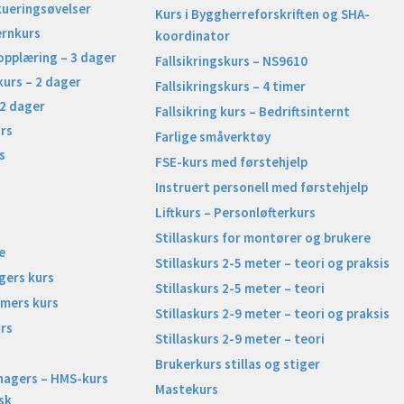
kueringsøvelser
Kurs i Byggherreforskriften og SHA-
ernkurs
koordinator
opplæring – 3 dager
Fallsikringskurs – NS9610
kurs – 2 dager
Fallsikringskurs – 4 timer
 2 dager
Fallsikring kurs – Bedriftsinternt
rs
Farlige småverktøy
s
FSE-kurs med førstehjelp
Instruert personell med førstehjelp
Liftkurs – Personløfterkurs
Stillaskurs for montører og brukere
e
Stillaskurs 2-5 meter – teori og praksis
gers kurs
Stillaskurs 2-5 meter – teori
imers kurs
Stillaskurs 2-9 meter – teori og praksis
rs
Stillaskurs 2-9 meter – teori
Brukerkurs stillas og stiger
nagers – HMS-kurs
Mastekurs
sk