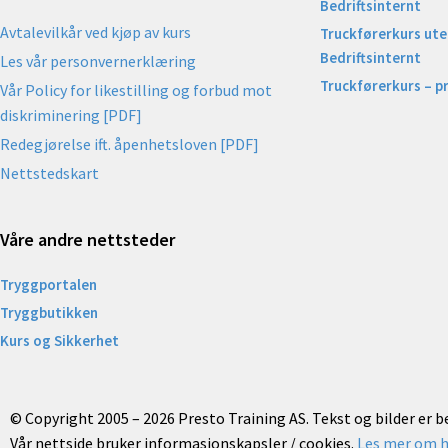
Bedriftsinternt
Avtalevilkår ved kjøp av kurs
Truckførerkurs uten
Bedriftsinternt
Les vår personvernerklæring
Truckførerkurs – p
Vår Policy for likestilling og forbud mot
diskriminering [PDF]
Redegjørelse ift. åpenhetsloven [PDF]
Nettstedskart
Våre andre nettsteder
Tryggportalen
Tryggbutikken
Kurs og Sikkerhet
© Copyright 2005 – 2026 Presto Training AS. Tekst og bilder er 
Vår nettside bruker informasjonskapsler / cookies.
Les mer om h