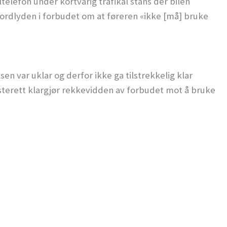
ltelefon under kortvarig trafikal stans der bilen
v ordlyden i forbudet om at føreren «ikke [må] bruke
sen var uklar og derfor ikke ga tilstrekkelig klar
sterett klargjør rekkevidden av forbudet mot å bruke