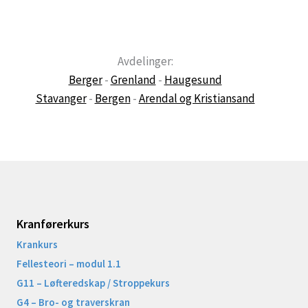
Avdelinger:
Berger
-
Grenland
-
Haugesund
Stavanger
-
Bergen
-
Arendal og Kristiansand
Kranførerkurs
Krankurs
Fellesteori – modul 1.1
G11 – Løfteredskap / Stroppekurs
G4 – Bro- og traverskran