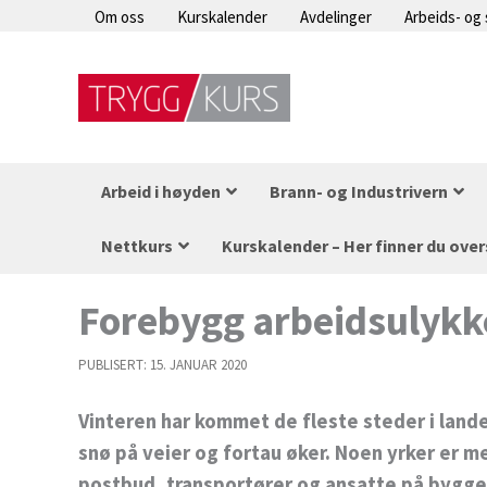
Hopp
Om oss
Kurskalender
Avdelinger
Arbeids- og
rett
til
innholdet
Arbeid i høyden
Brann- og Industrivern
Nettkurs
Kurskalender – Her finner du over
Forebygg arbeidsulykke
PUBLISERT:
15. JANUAR 2020
Vinteren har kommet de fleste steder i lande
snø på veier og fortau øker. Noen yrker er m
postbud, transportører og ansatte på byggep