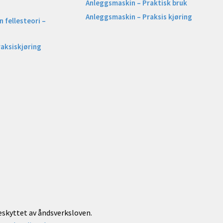
Anleggsmaskin – Praktisk bruk
Anleggsmaskin – Praksis kjøring
 fellesteori –
raksiskjøring
beskyttet av åndsverksloven.