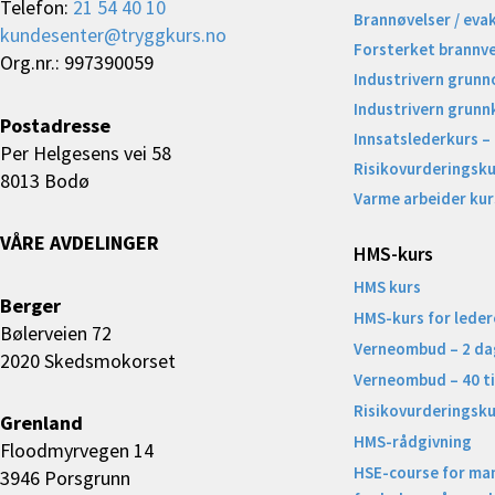
Telefon:
21 54 40 10
Brannøvelser / eva
kundesenter@tryggkurs.no
Forsterket brannv
Org.nr.: 997390059
Industrivern grunn
Industrivern grunn
Postadresse
Innsatslederkurs –
Per Helgesens vei 58
Risikovurderingsku
8013 Bodø
Varme arbeider kur
VÅRE AVDELINGER
HMS-kurs
HMS kurs
Berger
HMS-kurs for leder
Bølerveien 72
Verneombud – 2 da
2020 Skedsmokorset
Verneombud – 40 t
Risikovurderingsku
Grenland
HMS-rådgivning
Floodmyrvegen 14
HSE-course for ma
3946 Porsgrunn