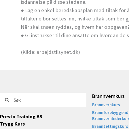
isdannelse på disse stedene.
● Lag en enkel beredskapsplan med tiltak for å
tiltakene bør settes inn, hvilke tiltak som bør g
Når skal snøen ryddes, og hvem har oppgaven
● Gi instrukser til dine ansatte om hvordan de s
(Kilde: arbejdstilsynet.dk)
Brannvernkurs
Søk
Søk
Brannvernkurs
Brannforebyggende
Presto Training AS
Brannvernlederkur
Trygg Kurs
Branntettingskurs