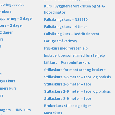
kueringsøvelser
Kurs i Byggherreforskriften og SHA-
ernkurs
koordinator
opplæring – 3 dager
Fallsikringskurs – NS9610
kurs – 2 dager
Fallsikringskurs – 4 timer
 2 dager
Fallsikring kurs – Bedriftsinternt
rs
Farlige småverktøy
s
FSE-kurs med førstehjelp
Instruert personell med førstehjelp
Liftkurs – Personløfterkurs
Stillaskurs for montører og brukere
e
Stillaskurs 2-5 meter – teori og praksis
gers kurs
Stillaskurs 2-5 meter – teori
imers kurs
Stillaskurs 2-9 meter – teori og praksis
rs
Stillaskurs 2-9 meter – teori
Brukerkurs stillas og stiger
nagers – HMS-kurs
Mastekurs