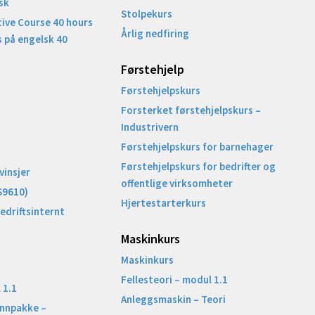
sk
Stolpekurs
ive Course 40 hours
Årlig nedfiring
 på engelsk 40
Førstehjelp
Førstehjelpskurs
Forsterket førstehjelpskurs –
Industrivern
Førstehjelpskurs for barnehager
Førstehjelpskurs for bedrifter og
vinsjer
offentlige virksomheter
S9610)
Hjertestarterkurs
Bedriftsinternt
Maskinkurs
Maskinkurs
Fellesteori – modul 1.1
 1.1
Anleggsmaskin – Teori
unnpakke –