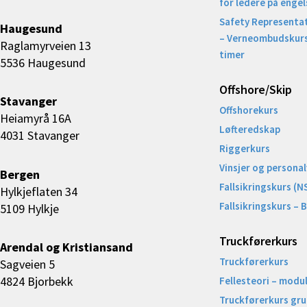
for ledere på engel
Safety Representat
Haugesund
– Verneombudskurs
Raglamyrveien 13
timer
5536 Haugesund
Offshore/Skip​
Stavanger
Offshorekurs
Heiamyrå 16A
Løfteredskap
4031 Stavanger
Riggerkurs
Vinsjer og personal
Bergen
Fallsikringskurs (N
Hylkjeflaten 34
Fallsikringskurs – 
5109 Hylkje
Truckførerkurs
Arendal og Kristiansand
Truckførerkurs
Sagveien 5
4824 Bjorbekk
Fellesteori – modul
Truckførerkurs gr