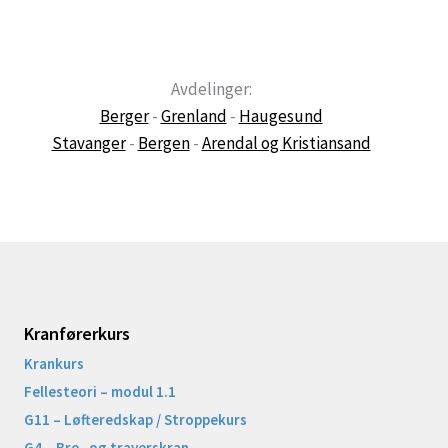
Avdelinger:
Berger
-
Grenland
-
Haugesund
Stavanger
-
Bergen
-
Arendal og Kristiansand
Kranførerkurs
Krankurs
Fellesteori – modul 1.1
G11 – Løfteredskap / Stroppekurs
G4 – Bro- og traverskran