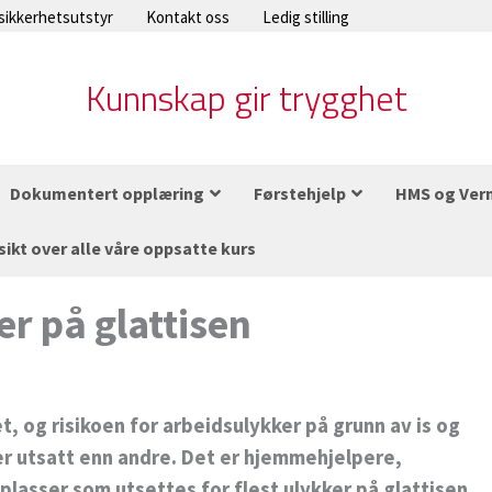
 sikkerhetsutstyr
Kontakt oss
Ledig stilling
Kunnskap gir trygghet
Dokumentert opplæring
Førstehjelp
HMS og Ver
sikt over alle våre oppsatte kurs
r på glattisen
t, og risikoen for arbeidsulykker på grunn av is og
er utsatt enn andre. Det er hjemmehjelpere,
lasser som utsettes for flest ulykker på glattisen.