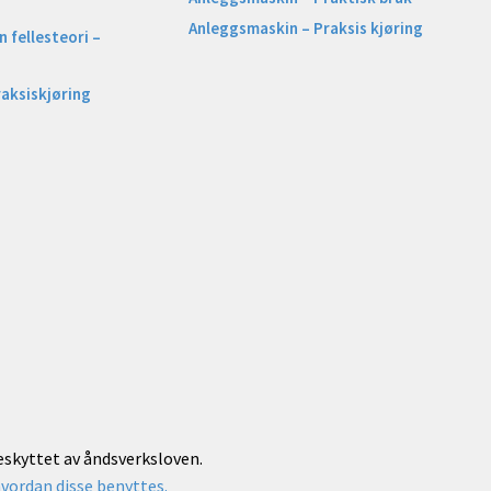
Anleggsmaskin – Praksis kjøring
 fellesteori –
raksiskjøring
beskyttet av åndsverksloven.
vordan disse benyttes.