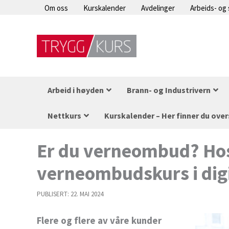
Hopp
Om oss
Kurskalender
Avdelinger
Arbeids- og
rett
til
innholdet
Arbeid i høyden
Brann- og Industrivern
Nettkurs
Kurskalender – Her finner du over
Er du verneombud? Hos
verneombudskurs i dig
PUBLISERT:
22. MAI 2024
Flere og flere av våre kunder