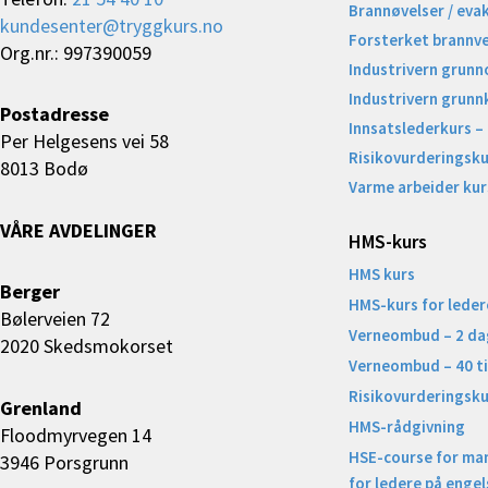
Brannøvelser / eva
kundesenter@tryggkurs.no
Forsterket brannv
Org.nr.: 997390059
Industrivern grunn
Industrivern grunn
Postadresse
Innsatslederkurs –
Per Helgesens vei 58
Risikovurderingsku
8013 Bodø
Varme arbeider kur
VÅRE AVDELINGER
HMS-kurs
HMS kurs
Berger
HMS-kurs for leder
Bølerveien 72
Verneombud – 2 da
2020 Skedsmokorset
Verneombud – 40 t
Risikovurderingsku
Grenland
HMS-rådgivning
Floodmyrvegen 14
HSE-course for ma
3946 Porsgrunn
for ledere på engel