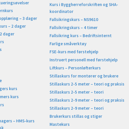
kueringsøvelser
Kurs i Byggherreforskriften og SHA-
ernkurs
koordinator
opplæring – 3 dager
Fallsikringskurs – NS9610
kurs – 2 dager
Fallsikringskurs – 4 timer
 2 dager
Fallsikring kurs – Bedriftsinternt
rs
Farlige småverktøy
s
FSE-kurs med førstehjelp
Instruert personell med førstehjelp
Liftkurs – Personløfterkurs
Stillaskurs for montører og brukere
e
Stillaskurs 2-5 meter – teori og praksis
gers kurs
Stillaskurs 2-5 meter – teori
imers kurs
Stillaskurs 2-9 meter – teori og praksis
rs
Stillaskurs 2-9 meter – teori
Brukerkurs stillas og stiger
nagers – HMS-kurs
Mastekurs
sk