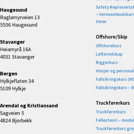
Safety Representat
Haugesund
– Verneombudskurs
Raglamyrveien 13
timer
5536 Haugesund
Offshore/Skip​
Stavanger
Offshorekurs
Heiamyrå 16A
Løfteredskap
4031 Stavanger
Riggerkurs
Vinsjer og personal
Bergen
Fallsikringskurs (N
Hylkjeflaten 34
Fallsikringskurs – 
5109 Hylkje
Truckførerkurs
Arendal og Kristiansand
Truckførerkurs
Sagveien 5
4824 Bjorbekk
Fellesteori – modul
Truckførerkurs gr