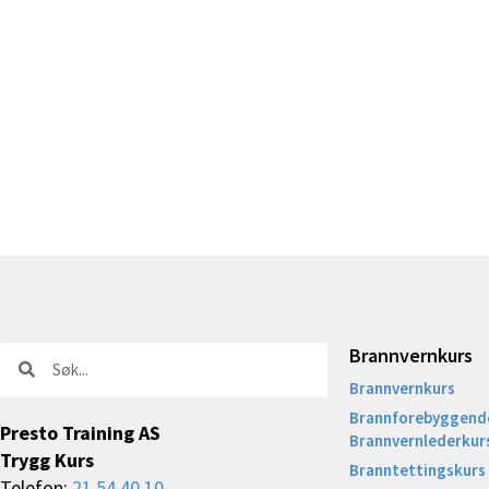
Brannvernkurs
Søk
Søk
Brannvernkurs
Brannforebyggende
Presto Training AS
Brannvernlederkur
Trygg Kurs
Branntettingskurs
Telefon:
21 54 40 10