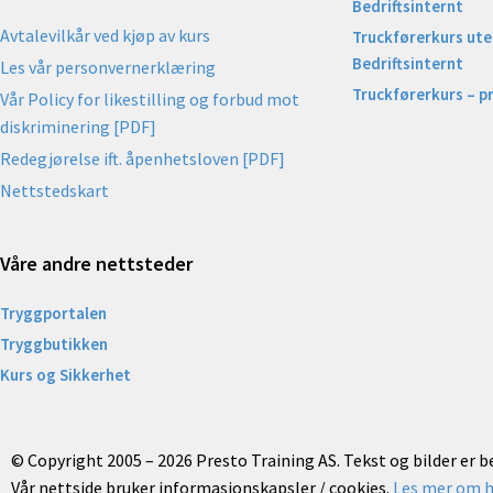
Bedriftsinternt
Avtalevilkår ved kjøp av kurs
Truckførerkurs uten
Bedriftsinternt
Les vår personvernerklæring
Truckførerkurs – p
Vår Policy for likestilling og forbud mot
diskriminering [PDF]
Redegjørelse ift. åpenhetsloven [PDF]
Nettstedskart
Våre andre nettsteder
Tryggportalen
Tryggbutikken
Kurs og Sikkerhet
© Copyright 2005 – 2026 Presto Training AS. Tekst og bilder er 
Vår nettside bruker informasjonskapsler / cookies.
Les mer om h