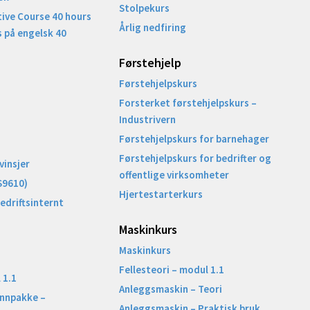
Stolpekurs
ive Course 40 hours
Årlig nedfiring
 på engelsk 40
Førstehjelp
Førstehjelpskurs
Forsterket førstehjelpskurs –
Industrivern
Førstehjelpskurs for barnehager
Førstehjelpskurs for bedrifter og
vinsjer
offentlige virksomheter
S9610)
Hjertestarterkurs
Bedriftsinternt
Maskinkurs
Maskinkurs
Fellesteori – modul 1.1
 1.1
Anleggsmaskin – Teori
unnpakke –
Anleggsmaskin – Praktisk bruk