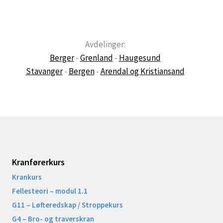
Avdelinger:
Berger
-
Grenland
-
Haugesund
Stavanger
-
Bergen
-
Arendal og Kristiansand
Kranførerkurs
Krankurs
Fellesteori – modul 1.1
G11 – Løfteredskap / Stroppekurs
G4 – Bro- og traverskran