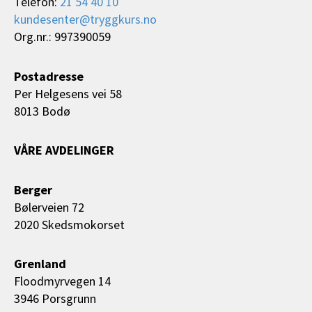
Telefon:
21 54 40 10
kundesenter@tryggkurs.no
Org.nr.: 997390059
Postadresse
Per Helgesens vei 58
8013 Bodø
VÅRE AVDELINGER
Berger
Bølerveien 72
2020 Skedsmokorset
Grenland
Floodmyrvegen 14
3946 Porsgrunn