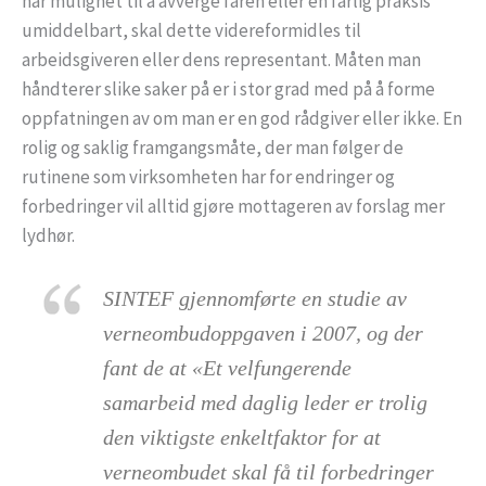
har mulighet til å avverge faren eller en farlig praksis
umiddelbart, skal dette videreformidles til
arbeidsgiveren eller dens representant. Måten man
håndterer slike saker på er i stor grad med på å forme
oppfatningen av om man er en god rådgiver eller ikke. En
rolig og saklig framgangsmåte, der man følger de
rutinene som virksomheten har for endringer og
forbedringer vil alltid gjøre mottageren av forslag mer
lydhør.
SINTEF gjennomførte en studie av
verneombudoppgaven i 2007, og der
fant de at «Et velfungerende
samarbeid med daglig leder er trolig
den viktigste enkeltfaktor for at
verneombudet skal få til forbedringer