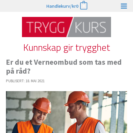
Hopp
Handlekurv/
kr
0
0
rett
til
innholdet
Kunnskap gir trygghet
Er du et Verneombud som tas med
på råd?
PUBLISERT:
18. MAI 2021