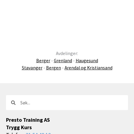
Avdelinger:
Berger
-
Grenland
-
Haugesund
Stavanger
-
Bergen
-
Arendal og Kristiansand
Søk
Søk
Presto Training AS
Trygg Kurs