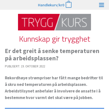
Hopp
Handlekurv/
kr
0
0
rett
til
innholdet
Kunnskap gir trygghet
Er det greit å senke temperaturen
på arbeidsplassen?
PUBLISERT:
19. OKTOBER 2022
Rekordhøye strømpriser har fått mange bedrifter til
å skru ned temperaturen på arbeidsplassen.
Arbeidstilsynet anbefaler å involvere de ansatte i å
bestemme hvor varmt det skal være på jobben.