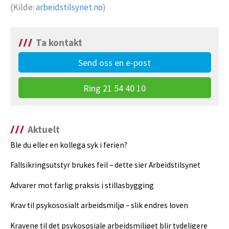
(Kilde:
arbeidstilsynet.no
)
Ta kontakt
Send oss en e-post
Ring 21 54 40 10
Aktuelt
Ble du eller en kollega syk i ferien?
Fallsikringsutstyr brukes feil – dette sier Arbeidstilsynet
Advarer mot farlig praksis i stillasbygging
Krav til psykososialt arbeidsmiljø – slik endres loven
Kravene til det psykososiale arbeidsmiljøet blir tydeligere