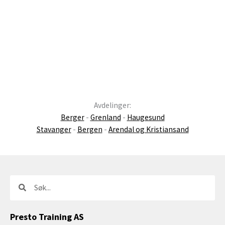
Avdelinger:
Berger
-
Grenland
-
Haugesund
Stavanger
-
Bergen
-
Arendal og Kristiansand
Søk
Søk
Presto Training AS