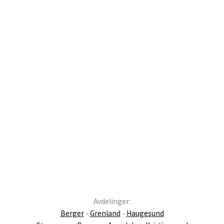
Avdelinger:
Berger
-
Grenland
-
Haugesund