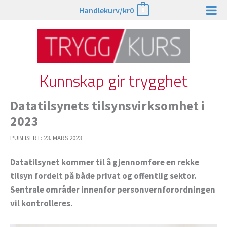
Hopp
Handlekurv/
kr
0
0
rett
til
innholdet
Kunnskap gir trygghet
Datatilsynets tilsynsvirksomhet i
2023
PUBLISERT:
23. MARS 2023
Datatilsynet kommer til å gjennomføre en rekke
tilsyn fordelt på både privat og offentlig sektor.
Sentrale områder innenfor personvernforordningen
vil kontrolleres.