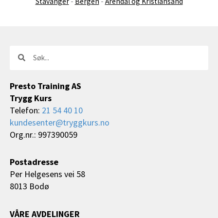
Stavanger
-
Bergen
-
Arendal og Kristiansand
Søk
Søk
Presto Training AS
Trygg Kurs
Telefon:
21 54 40 10
kundesenter@tryggkurs.no
Org.nr.: 997390059
Postadresse
Per Helgesens vei 58
8013 Bodø
VÅRE AVDELINGER