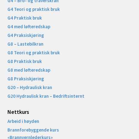
G4 – Bro- og traverskran
G4 Teori og praktisk bruk
G4 Praktisk bruk
G4 med løfteredskap
G4 Praksiskjøring
G8 – Lastebilkran
G8 Teori og praktisk bruk
G8 Praktisk bruk
G8 med løfteredskap
G8 Praksiskjøring
G20 – Hydraulisk kran
G20 Hydraulisk kran – Bedriftsinternt
Nettkurs
Arbeid i høyden
Brannforebyggende kurs
«Brannvernlederkurs»