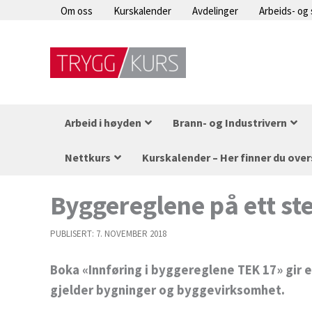
Hopp
Om oss
Kurskalender
Avdelinger
Arbeids- og
rett
til
innholdet
Arbeid i høyden
Brann- og Industrivern
Nettkurs
Kurskalender – Her finner du over
Byggereglene på ett st
PUBLISERT:
7. NOVEMBER 2018
Boka «Innføring i byggereglene TEK 17» gir e
gjelder bygninger og byggevirksomhet.