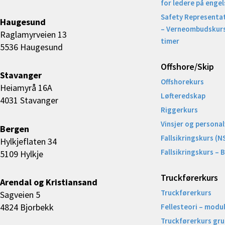
for ledere på engel
Safety Representat
Haugesund
– Verneombudskurs
Raglamyrveien 13
timer
5536 Haugesund
Offshore/Skip​
Stavanger
Offshorekurs
Heiamyrå 16A
Løfteredskap
4031 Stavanger
Riggerkurs
Vinsjer og personal
Bergen
Fallsikringskurs (N
Hylkjeflaten 34
Fallsikringskurs – 
5109 Hylkje
Truckførerkurs
Arendal og Kristiansand
Truckførerkurs
Sagveien 5
4824 Bjorbekk
Fellesteori – modul
Truckførerkurs gr