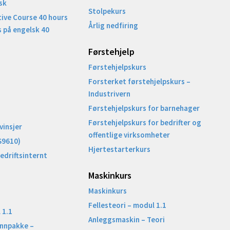
sk
Stolpekurs
ive Course 40 hours
Årlig nedfiring
 på engelsk 40
Førstehjelp
Førstehjelpskurs
Forsterket førstehjelpskurs –
Industrivern
Førstehjelpskurs for barnehager
Førstehjelpskurs for bedrifter og
vinsjer
offentlige virksomheter
S9610)
Hjertestarterkurs
Bedriftsinternt
Maskinkurs
Maskinkurs
Fellesteori – modul 1.1
 1.1
Anleggsmaskin – Teori
unnpakke –