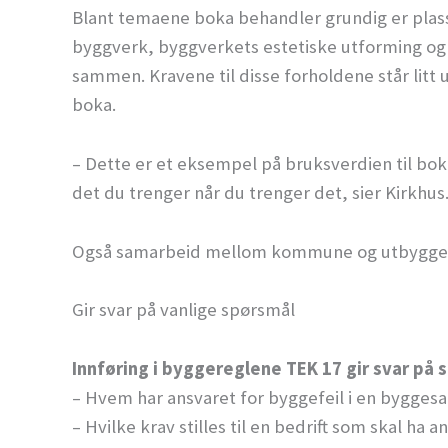
Blant temaene boka behandler grundig er plasse
byggverk, byggverkets estetiske utforming og 
sammen. Kravene til disse forholdene står litt u
boka.
– Dette er et eksempel på bruksverdien til boka
det du trenger når du trenger det, sier Kirkhus
Også samarbeid mellom kommune og utbygger b
Gir svar på vanlige spørsmål
Innføring i byggereglene TEK 17 gir svar på 
– Hvem har ansvaret for byggefeil i en bygges
– Hvilke krav stilles til en bedrift som skal ha 