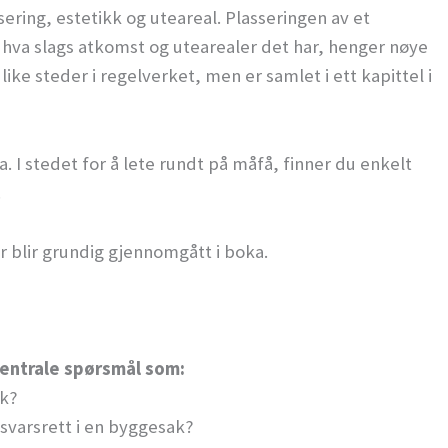
ring, estetikk og uteareal. Plasseringen av et
hva slags atkomst og utearealer det har, henger nøye
like steder i regelverket, men er samlet i ett kapittel i
. I stedet for å lete rundt på måfå, finner du enkelt
.
lir grundig gjennomgått i boka.
sentrale spørsmål som:
ak?
ansvarsrett i en byggesak?