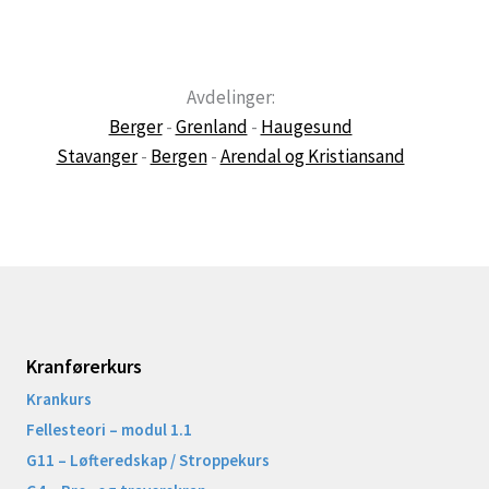
Avdelinger:
Berger
-
Grenland
-
Haugesund
Stavanger
-
Bergen
-
Arendal og Kristiansand
Kranførerkurs
Krankurs
Fellesteori – modul 1.1
G11 – Løfteredskap / Stroppekurs