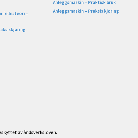
Anleggsmaskin – Praktisk bruk
Anleggsmaskin – Praksis kjøring
 fellesteori –
raksiskjøring
beskyttet av åndsverksloven.