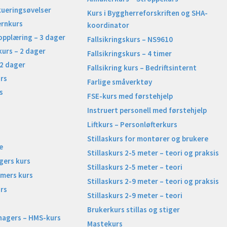
kueringsøvelser
Kurs i Byggherreforskriften og SHA-
ernkurs
koordinator
opplæring – 3 dager
Fallsikringskurs – NS9610
kurs – 2 dager
Fallsikringskurs – 4 timer
 2 dager
Fallsikring kurs – Bedriftsinternt
rs
Farlige småverktøy
s
FSE-kurs med førstehjelp
Instruert personell med førstehjelp
Liftkurs – Personløfterkurs
Stillaskurs for montører og brukere
e
Stillaskurs 2-5 meter – teori og praksis
gers kurs
Stillaskurs 2-5 meter – teori
imers kurs
Stillaskurs 2-9 meter – teori og praksis
rs
Stillaskurs 2-9 meter – teori
Brukerkurs stillas og stiger
nagers – HMS-kurs
Mastekurs