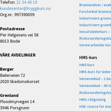
Telefon:
21 54 40 10
Brannøvelser / eva
kundesenter@tryggkurs.no
Forsterket brannv
Org.nr.: 997390059
Industrivern grunn
Industrivern grunn
Postadresse
Innsatslederkurs –
Per Helgesens vei 58
Risikovurderingsku
8013 Bodø
Varme arbeider kur
VÅRE AVDELINGER
HMS-kurs
HMS kurs
Berger
HMS-kurs for leder
Bølerveien 72
Verneombud – 2 da
2020 Skedsmokorset
Verneombud – 40 t
Risikovurderingsku
Grenland
HMS-rådgivning
Floodmyrvegen 14
HSE-course for ma
3946 Porsgrunn