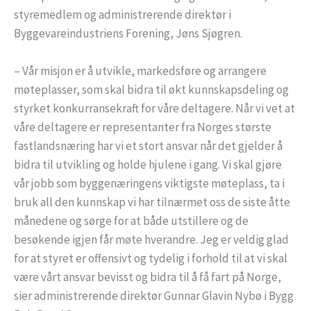
styremedlem og administrerende direktør i
Byggevareindustriens Forening, Jøns Sjøgren.
– Vår misjon er å utvikle, markedsføre og arrangere
møteplasser, som skal bidra til økt kunnskapsdeling og
styrket konkurransekraft for våre deltagere. Når vi vet at
våre deltagere er representanter fra Norges største
fastlandsnæring har vi et stort ansvar når det gjelder å
bidra til utvikling og holde hjulene i gang. Vi skal gjøre
vår jobb som byggenæringens viktigste møteplass, ta i
bruk all den kunnskap vi har tilnærmet oss de siste åtte
månedene og sørge for at både utstillere og de
besøkende igjen får møte hverandre. Jeg er veldig glad
for at styret er offensivt og tydelig i forhold til at vi skal
være vårt ansvar bevisst og bidra til å få fart på Norge,
sier administrerende direktør Gunnar Glavin Nybø i Bygg