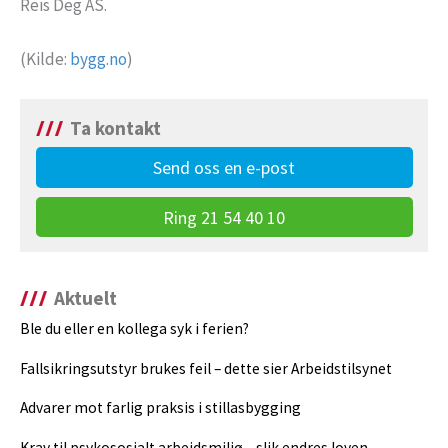
Reis Deg AS.
(Kilde:
bygg.no
)
Ta kontakt
Send oss en e-post
Ring 21 54 40 10
Aktuelt
Ble du eller en kollega syk i ferien?
Fallsikringsutstyr brukes feil – dette sier Arbeidstilsynet
Advarer mot farlig praksis i stillasbygging
Krav til psykososialt arbeidsmiljø – slik endres loven