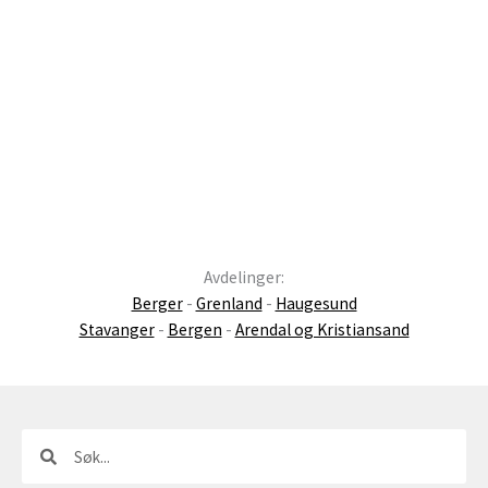
Avdelinger:
Berger
-
Grenland
-
Haugesund
Stavanger
-
Bergen
-
Arendal og Kristiansand
Søk
Søk