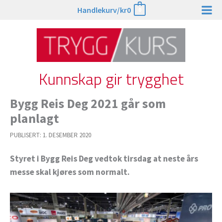
Hopp
Handlekurv/
kr
0
0
rett
til
innholdet
Kunnskap gir trygghet
Bygg Reis Deg 2021 går som
planlagt
PUBLISERT:
1. DESEMBER 2020
Styret i Bygg Reis Deg vedtok tirsdag at neste års
messe skal kjøres som normalt.