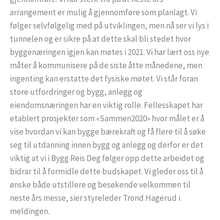
arrangement er mulig å gjennomføre som planlagt. Vi
følger selvfølgelig med på utviklingen, men nå ser vi lys i
tunnelen og er sikre på at dette skal bli stedet hvor
byggenæringen igjen kan møtes i 2021. Vi har lært oss nye
måter å kommunisere på de siste åtte månedene, men
ingenting kan erstatte det fysiske møtet. Vi står foran
store utfordringer og bygg, anlegg og
eiendomsnæringen har en viktig rolle. Fellesskapet har
etablert prosjekter som «Sammen2020» hvor målet er å
vise hvordan vi kan bygge bærekraft og få flere til å søke
seg til utdanning innen bygg og anlegg og derfor er det
viktig at vi i Bygg Reis Deg følger opp dette arbeidet og
bidrar til å formidle dette budskapet. Vi gleder oss til å
ønske både utstillere og besøkende velkommen til
neste års messe, sier styreleder Trond Hagerud i
meldingen.